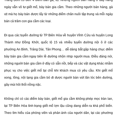
ngày vẫn vô tư giết mổ, bày bán gia cầm. Theo những người bán hàng, gà
vịt mà họ bày bán được lấy từ những điểm chăn nuôi tập trung và mỗi ngày
bán cả trăm con gia cầm các loại.
Đi qua các tuyến đường từ TP Biên Hòa về huyện Vĩnh Cửu và huyện Long
Thành như Đồng Khởi, quốc lộ 15 và nhiều tuyến đường nội ô ở các
phường An Bình, Trảng Dài, Tân Phong… dễ dàng bắt gặp hàng chục điểm
bày bán gia cầm ngay bên lề đường nhộn nhịp người mua. Điều đáng nói,
những người bán gia cầm ở đây có sẵn nồi, bếp và các vật dụng khác nhằm
phục vụ cho việc giết mổ tại chỗ khi khách mua có yêu cầu. Khi giết mổ
xong, lông, nội tạng gia cầm bỏ đi được người bán vứt lăn lóc bên đường,
gây mùi hôi thối nồng nặc.
Không chỉ có các điểm bày bán, giết mổ gia cầm không phép mọc tràn lan,
tại TP Biên Hòa tình trạng giết mổ lợn lậu cũng đang diễn ra khá phổ biến.
Theo tìm hiểu của phóng viên và phản ánh của người dân, tại các phường