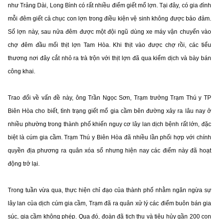
như Trảng Dài, Long Bình có rất nhiều điểm giết mổ lợn. Tại đây, có gia đình
mỗi đêm giết cả chục con lợn trong điều kiện vệ sinh không được bảo đảm.
Số lợn này, sau nửa đêm được một đội ngũ dùng xe máy vận chuyển vào
chợ đêm đầu mối thịt lợn Tam Hòa. Khi thịt vào được chợ rồi, các tiểu
thương nơi đây cắt nhỏ ra trà trộn với thịt lợn đã qua kiểm dịch và bày bán
công khai.
Trao đổi về vấn đề này, ông Trần Ngọc Sơn, Trạm trưởng Trạm Thú y TP
Biên Hòa cho biết, tình trạng giết mổ gia cầm bên đường xảy ra lâu nay ở
nhiều phường trong thành phố khiến nguy cơ lây lan dịch bệnh rất lớn, đặc
biệt là cúm gia cầm. Trạm Thú y Biên Hòa đã nhiều lần phối hợp với chính
quyền địa phương ra quân xóa sổ nhưng hiện nay các điểm này đã hoạt
động trở lại.
Trong tuần vừa qua, thực hiện chỉ đạo của thành phố nhằm ngăn ngừa sự
lây lan của dịch cúm gia cầm, Trạm đã ra quân xử lý các điểm buôn bán gia
súc, gia cầm không phép. Qua đó, đoàn đã tịch thu và tiêu hủy gần 200 con