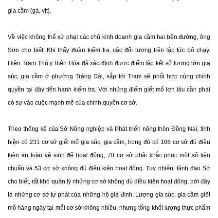
gia cầm (gà, vịt).
Về việc không thể xử phạt các chủ kinh doanh gia cầm hai bên đường, ông
Sơn cho biết: Khi thấy đoàn kiểm tra, các đối tượng trên lập tức bỏ chạy.
Hiện Trạm Thú y Biên Hòa đã xác định được điểm tập kết số lượng lớn gia
súc, gia cầm ở phường Trảng Dài, sắp tới Trạm sẽ phối hợp cùng chính
quyền tại đây tiến hành kiểm tra. Với những điểm giết mổ lợn lậu cần phải
có sự vào cuộc mạnh mẽ của chính quyền cơ sở.
Theo thống kê của Sở Nông nghiệp và Phát triển nông thôn Đồng Nai, tỉnh
hiện có 231 cơ sở giết mổ gia súc, gia cầm, trong đó có 108 cơ sở đủ điều
kiện an toàn vệ sinh để hoạt động, 70 cơ sở phải khắc phục một số tiêu
chuẩn và 53 cơ sở không đủ điều kiện hoạt động. Tuy nhiên, lãnh đạo Sở
cho biết, rất khó quản lý những cơ sở không đủ điều kiện hoạt động, bởi đây
là những cơ sở tự phát của những hộ gia đình. Lượng gia súc, gia cầm giết
mổ hàng ngày tại mỗi cơ sở không nhiều, nhưng tổng khối lượng thực phẩm