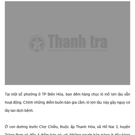
Tại một số phường ở TP Biên Hòa, ban đêm hàng chục lò mổ lợn lậu vẫn
hoạt động. Chính những điểm buôn bán gia cầm, lò lợn lậu này gây nguy cơ
lây lan dịch bệnh.
Ở con đường trước Chợ Chiều, thuộc ấp Thanh Hóa, xã Hố Nai 3, huyện
Trảng Bom có đến 4 điểm bán gà, vịt. Những người bán hàng ở đây hàng