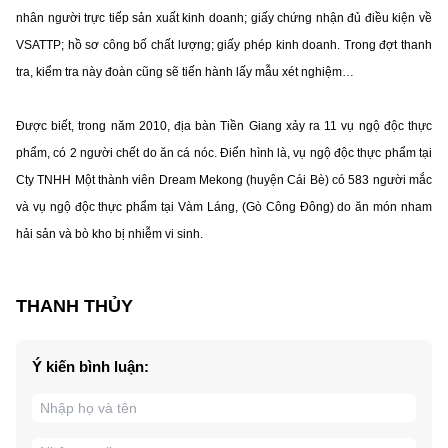
nhân người trực tiếp sản xuất kinh doanh; giấy chứng nhận đủ điều kiện về
VSATTP; hồ sơ công bố chất lượng; giấy phép kinh doanh. Trong đợt thanh
tra, kiểm tra này đoàn cũng sẽ tiến hành lấy mẫu xét nghiệm…
Được biết, trong năm 2010, địa bàn Tiền Giang xảy ra 11 vụ ngộ độc thực
phẩm, có 2 người chết do ăn cá nóc. Điển hình là, vụ ngộ độc thực phẩm tại
Cty TNHH Một thành viên Dream Mekong (huyện Cái Bè) có 583 người mắc
và vụ ngộ độc thực phẩm tại Vàm Láng, (Gò Công Đông) do ăn món nham
hải sản và bò kho bị nhiễm vi sinh.
THANH THỦY
Ý kiến bình luận: