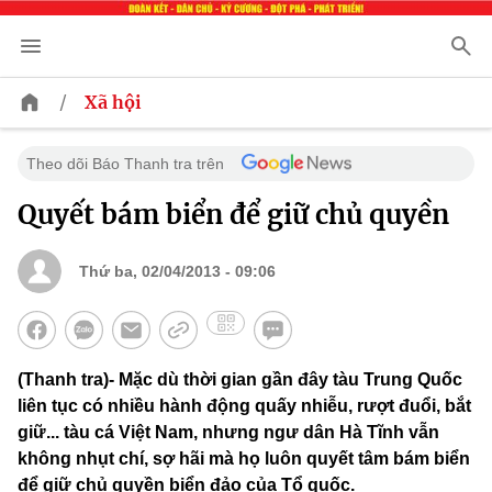
/
Xã hội
Theo dõi Báo Thanh tra trên
Quyết bám biển để giữ chủ quyền
Thứ ba, 02/04/2013 - 09:06
(Thanh tra)- Mặc dù thời gian gần đây tàu Trung Quốc
liên tục có nhiều hành động quấy nhiễu, rượt đuổi, bắt
giữ... tàu cá Việt Nam, nhưng ngư dân Hà Tĩnh vẫn
không nhụt chí, sợ hãi mà họ luôn quyết tâm bám biển
để giữ chủ quyền biển đảo của Tổ quốc.