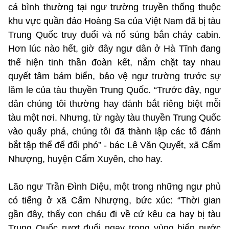
cá bình thường tại ngư trường truyền thống thuộc
khu vực quần đảo Hoàng Sa của Việt Nam đã bị tàu
Trung Quốc truy đuổi và nổ súng bắn cháy cabin.
Hơn lúc nào hết, giờ đây ngư dân ở Hà Tĩnh đang
thể hiện tinh thần đoàn kết, nắm chặt tay nhau
quyết tâm bám biển, bảo vệ ngư trường trước sự
lăm le của tàu thuyền Trung Quốc. “Trước đây, ngư
dân chúng tôi thường hay đánh bắt riêng biệt mỗi
tàu một nơi. Nhưng, từ ngày tàu thuyền Trung Quốc
vào quấy phá, chúng tôi đã thành lập các tổ đánh
bắt tập thể để đối phó” - bác Lê Văn Quyết, xã Cẩm
Nhượng, huyện Cẩm Xuyên, cho hay.
Lão ngư Trần Đình Diệu, một trong những ngư phủ
có tiếng ở xã Cẩm Nhượng, bức xúc: “Thời gian
gần đây, thấy con cháu đi về cứ kêu ca hay bị tàu
Trung Quốc rượt đuổi ngay trong vùng biển nước