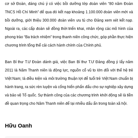
cơ sở Đoàn, đáng chú ý có việc bồi dưỡng lớp đoàn viên “80 năm Đoàn
TNCS Hồ Chí Minh” để qua đó kết nạp khoảng 1.100.000 đoàn viên mới và
bồi dưỡng, giới thiệu 300.000 đoàn viên ưu tú cho Đảng xem xét kết nạp.
Ngoài ra, các cấp đoàn sẽ đồng thời triển khai, nhân rộng các mô hình của
phong trào “Ba trách nhiệm” trong thanh niên công chức, góp phần thực hiện
chương trình tổng thể cải cách hành chính của Chính phủ.
Ban Bí thư T.Ư Đoàn đánh giá, việc Ban Bí thư T.Ư Đảng đồng ý lấy năm
2011 là Năm Thanh niên là động lực, nguồn cổ vũ to lớn đối với thế hệ trẻ
Việt Nam; là điều kiện và môi trường thuận lợi để tuổi trẻ Việt Nam chuẩn bị
hành trang, ra sức rèn luyện và cống hiến phấn đấu cho sự nghiệp xây dựng
và bảo vệ Tổ quốc. Sự thành công của các chương trình khởi động sẽ là tiền
đề quan trọng cho Năm Thanh niên để lại nhiều dấu ấn trong toàn xã hội.
Hữu Oanh