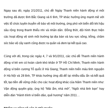
Ngay sau đó, ngày 2/1/2011, chủ đề Ngày Thanh niên hành động vì môi
trường đã được tỉnh Bắc Giang và 6 tỉnh, TP khác hưởng ứng mạnh mẽ với
việc tổ chức tuyên truyền về bảo vệ môi trường, ứng phó với biến đổi khí hậu
sâu rộng trong thanh thiếu nhi và nhân dân. Đồng thời, đội hình thực hiện
các hoạt động vệ sinh môi trường tại địa bàn và lưu vực sông, trồng, chăm
sóc bảo vệ cây xanh cũng được ra quân và đem lại kết quả cao.
Cùng với đó, trong các ngày 4, 7 và 9/1/2011, các chủ đề Thanh niên hành
động vì trẻ em có hoàn cảnh khó khăn ở TP Hồ Chí Minh; Thanh niên hành
động vì biên cương Tổ quốc ở Hà Giang; Thanh niên hiến máu tình nguyện
ở Hà Nội và 28 tỉnh, TP khác hưởng ứng đã để lại nhiều dấu ấn và kết quả
tốt, tạo tiền đề vững chắc cho các hoạt động khác của Năm Thanh niên như:
Vận động quyên góp, ủng hộ “Mái ấm, nhà mở”, “Ngôi nhà tình bạn” hay
diễn đàn “Hành trình vì biển đảo, quê hương” năm 2011…