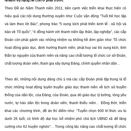
Nhiệm vụ nặng nề còn ở phía trước
Theo Đề án Năm Thanh niên 2011, bên cạnh việc triển khai thực hiện có
hiệu quả các nội dung thường xuyên như: Cuộc vận động “Tuổi trẻ học tập
và làm theo lời Bác”, phong trào “5 xung kích phát triển kinh tế - xã hội và
bảo vệ Tổ quốc”, “4 đồng hành với thanh niên lập thân, lập nghiệp”, các cấp
Đoàn còn phải gánh vác những nhiệm vụ không hề đơn giản như: Tổ chức
hoạt động giáo dục, định hướng thanh niên; phát huy vai trò xung kích, tinh
thần tự nguyện của thanh niên và nâng cao chất lượng tổ chức cơ sở Đoàn,
chất lượng đoàn viên, tham gia xây dựng Đảng, chính quyền nhân dân…
Theo đó, những nội dung đáng chú ý mà các cấp Đoàn phải tập trung là tổ
chức những hoạt động tuyên truyền giáo dục thanh niên về lịch sử truyền
thống của dân tộc, của Đảng, của Đoàn, qua đó giáo dục lý tưởng, lòng yêu
nước, tự hào dân tộc trong đoàn viên, thanh thiếu niên… Đồng thời, triển
khai các chương trình, đề án thí điểm như: “Tuyển chọn 600 trí thức ưu tú
dưới 26 tuổi, có trình độ đại học bổ nhiệm phó chủ tịch UBND xã để tăng
cường cho 62 huyện nghèo”… Trong công tác nâng cao chất lượng tổ chức