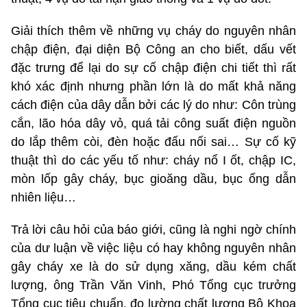
Giải thích thêm về những vụ cháy do nguyên nhân
chập điện, đại diện Bộ Công an cho biết, dấu vết
đặc trưng để lại do sự cố chập điện chi tiết thì rất
khó xác định nhưng phần lớn là do mất khả năng
cách điện của dây dẫn bởi các lý do như: Côn trùng
cắn, lão hóa dây vỏ, quá tải công suất điện nguồn
do lắp thêm còi, đèn hoặc đấu nối sai… Sự cố kỹ
thuật thì do các yếu tố như: cháy nổ I ốt, chập IC,
mòn lốp gây cháy, bục gioăng dầu, bục ống dẫn
nhiên liệu…
Trả lời câu hỏi của báo giới, cũng là nghi ngờ chính
của dư luận về việc liệu có hay không nguyên nhân
gây cháy xe là do sử dụng xăng, dầu kém chất
lượng, ông Trần Văn Vinh, Phó Tổng cục trưởng
Tổng cục tiêu chuẩn, đo lường chất lượng Bộ Khoa