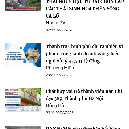
THẢI NGUY HẠI: TỪ BÃI CHÔN LẤP
RÁC THẢI SINH HOẠT ĐẾN SÔNG
CÀ LỒ
Nhóm PV
07:00 09/08/2026
Thanh tra Chính phủ chỉ ra nhiều vi
phạm trong kinh doanh vàng, kiến
nghị xử lý 93,733 tỷ đồng
Phương Hiếu
20:29 08/08/2026
Phát huy vai trò thành viên Ban Chỉ
đạo 389 Thành phố Hà Nội
Đông Hà
20:03 08/08/2026