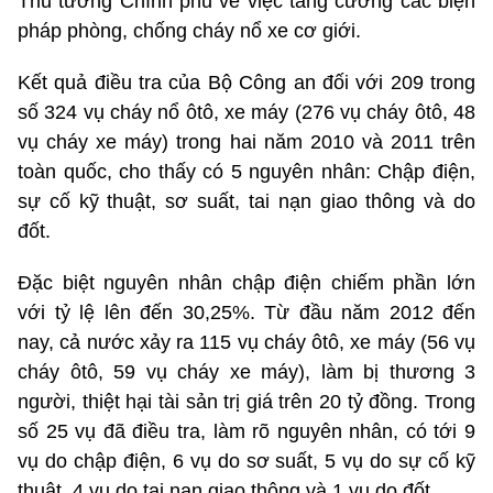
Thủ tướng Chính phủ về việc tăng cường các biện
pháp phòng, chống cháy nổ xe cơ giới.
Kết quả điều tra của Bộ Công an đối với 209 trong
số 324 vụ cháy nổ ôtô, xe máy (276 vụ cháy ôtô, 48
vụ cháy xe máy) trong hai năm 2010 và 2011 trên
toàn quốc, cho thấy có 5 nguyên nhân: Chập điện,
sự cố kỹ thuật, sơ suất, tai nạn giao thông và do
đốt.
Đặc biệt nguyên nhân chập điện chiếm phần lớn
với tỷ lệ lên đến 30,25%. Từ đầu năm 2012 đến
nay, cả nước xảy ra 115 vụ cháy ôtô, xe máy (56 vụ
cháy ôtô, 59 vụ cháy xe máy), làm bị thương 3
người, thiệt hại tài sản trị giá trên 20 tỷ đồng. Trong
số 25 vụ đã điều tra, làm rõ nguyên nhân, có tới 9
vụ do chập điện, 6 vụ do sơ suất, 5 vụ do sự cố kỹ
thuật, 4 vụ do tai nạn giao thông và 1 vụ do đốt.