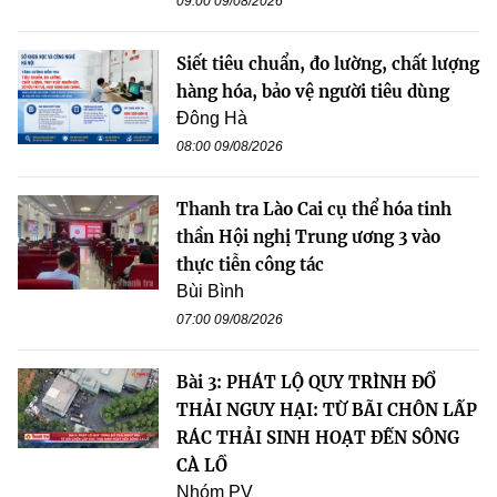
09:00 09/08/2026
Siết tiêu chuẩn, đo lường, chất lượng
hàng hóa, bảo vệ người tiêu dùng
Đông Hà
08:00 09/08/2026
Thanh tra Lào Cai cụ thể hóa tinh
thần Hội nghị Trung ương 3 vào
thực tiễn công tác
Bùi Bình
07:00 09/08/2026
Bài 3: PHÁT LỘ QUY TRÌNH ĐỔ
THẢI NGUY HẠI: TỪ BÃI CHÔN LẤP
RÁC THẢI SINH HOẠT ĐẾN SÔNG
CÀ LỒ
Nhóm PV