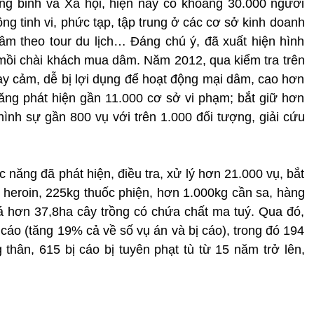
g binh và Xã hội, hiện nay có khoảng 30.000 người
g tinh vi, phức tạp, tập trung ở các cơ sở kinh doanh
 dâm theo tour du lịch… Đáng chú ý, đã xuất hiện hình
 mồi chài khách mua dâm. Năm 2012, qua kiểm tra trên
ạy cảm, dễ bị lợi dụng để hoạt động mại dâm, cao hơn
ng phát hiện gần 11.000 cơ sở vi phạm; bắt giữ hơn
hình sự gần 800 vụ với trên 1.000 đối tượng, giải cứu
năng đã phát hiện, điều tra, xử lý hơn 21.000 vụ, bắt
g heroin, 225kg thuốc phiện, hơn 1.000kg cần sa, hàng
há hơn 37,8ha cây trồng có chứa chất ma tuý. Qua đó,
ị cáo (tăng 19% cả về số vụ án và bị cáo), trong đó 194
 thân, 615 bị cáo bị tuyên phạt tù từ 15 năm trở lên,