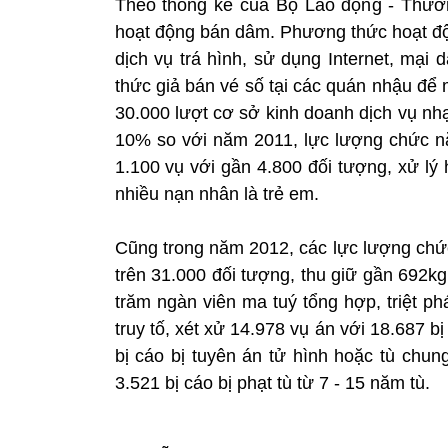
Theo thống kê của Bộ Lao động - Thươn
hoạt động bán dâm. Phương thức hoạt độn
dịch vụ trá hình, sử dụng Internet, mại
thức giả bán vé số tại các quán nhậu để
30.000 lượt cơ sở kinh doanh dịch vụ nh
10% so với năm 2011, lực lượng chức nă
1.100 vụ với gần 4.800 đối tượng, xử lý 
nhiều nạn nhân là trẻ em.
Cũng trong năm 2012, các lực lượng chức 
trên 31.000 đối tượng, thu giữ gần 692k
trăm ngàn viên ma tuý tổng hợp, triệt p
truy tố, xét xử 14.978 vụ án với 18.687 b
bị cáo bị tuyên án tử hình hoặc tù chung
3.521 bị cáo bị phạt tù từ 7 - 15 năm tù.