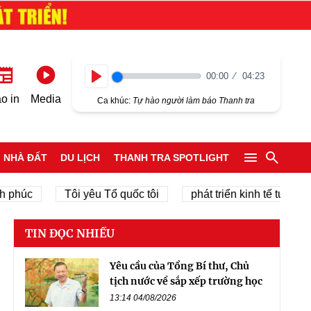
00:00
04:23
Play
o in
Media
Ca khúc:
Tự hào người làm báo Thanh tra
NHÀ ĐẤT
DU LỊCH
THANH TRA SPOTLIGHT
c
Tôi yêu Tổ quốc tôi
phát triển kinh tế tư nhân
TIN ĐỌC NHIỀU
Yêu cầu của Tổng Bí thư, Chủ
tịch nước về sắp xếp trường học
13:14 04/08/2026