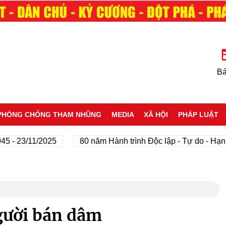
Bá
PHÒNG CHỐNG THAM NHŨNG
MEDIA
XÃ HỘI
PHÁP LUẬT
3/11/2025
80 năm Hành trình Độc lập - Tự do - Hạnh phú
gười bán dâm