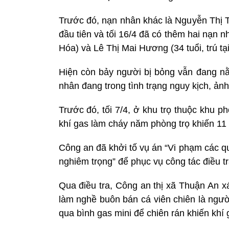
Trước đó, nạn nhân khác là Nguyễn Thị T
đầu tiên và tối 16/4 đã có thêm hai nạn 
Hóa) và Lê Thị Mai Hương (34 tuổi, trú t
Hiện còn bảy người bị bỏng vẫn đang nằm
nhân đang trong tình trạng nguy kịch, ả
Trước đó, tối 7/4, ở khu trọ thuộc khu p
khí gas làm cháy năm phòng trọ khiến 11
Công an đã khởi tố vụ án “Vi phạm các q
nghiêm trọng” để phục vụ công tác điều tr
Qua điều tra, Công an thị xã Thuận An x
làm nghề buôn bán cá viên chiên là ngườ
qua bình gas mini để chiên rán khiến khí g