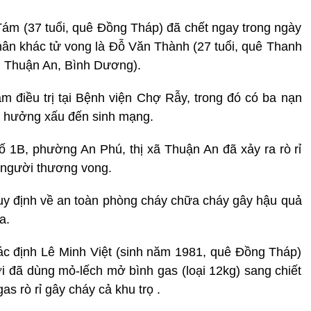
ám (37 tuổi, quê Đồng Tháp) đã chết ngay trong ngày
nhân khác tử vong là Đỗ Văn Thành (27 tuổi, quê Thanh
ại Thuận An, Bình Dương).
 điều trị tại Bệnh viện Chợ Rẫy, trong đó có ba nạn
nh hưởng xấu đến sinh mạng.
hố 1B, phường An Phú, thị xã Thuận An đã xảy ra rò rỉ
 người thương vong.
uy định về an toàn phòng cháy chữa cháy gây hậu quả
a.
ác định Lê Minh Việt (sinh năm 1981, quê Đồng Tháp)
i đã dùng mỏ-lếch mở bình gas (loại 12kg) sang chiết
as rò rỉ gây cháy cả khu trọ .