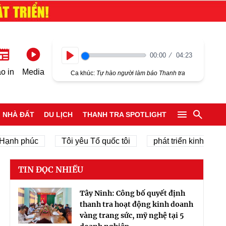
00:00
04:23
Play
o in
Media
Ca khúc:
Tự hào người làm báo Thanh tra
NHÀ ĐẤT
DU LỊCH
THANH TRA SPOTLIGHT
phúc
Tôi yêu Tổ quốc tôi
phát triển kinh tế tư nhân
TIN ĐỌC NHIỀU
Tây Ninh: Công bố quyết định
thanh tra hoạt động kinh doanh
vàng trang sức, mỹ nghệ tại 5