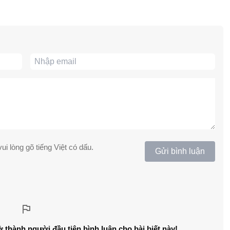
ui lòng gõ tiếng Việt có dấu.
Gửi bình luận
ở thành người đầu tiên bình luận cho bài biết này!