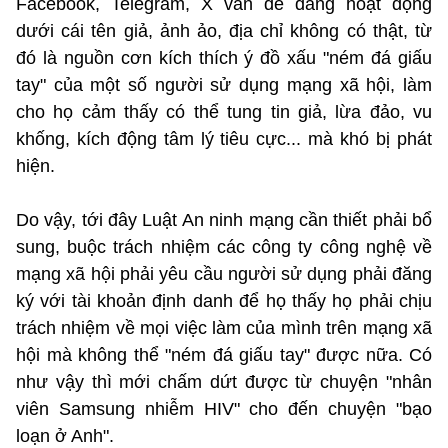
Facebook, Telegram, X vẫn dễ dàng hoạt động
dưới cái tên giả, ảnh ảo, địa chỉ không có thật, từ
đó là nguồn cơn kích thích ý đồ xấu "ném đá giấu
tay" của một số người sử dụng mạng xã hội, làm
cho họ cảm thấy có thể tung tin giả, lừa đảo, vu
khống, kích động tâm lý tiêu cực... mà khó bị phát
hiện.
Do vậy, tới đây Luật An ninh mạng cần thiết phải bổ
sung, buộc trách nhiệm các công ty công nghệ về
mạng xã hội phải yêu cầu người sử dụng phải đăng
ký với tài khoản định danh để họ thấy họ phải chịu
trách nhiệm về mọi việc làm của mình trên mạng xã
hội mà không thể "ném đá giấu tay" được nữa. Có
như vậy thì mới chấm dứt được từ chuyện "nhân
viên Samsung nhiễm HIV" cho đến chuyện "bạo
loạn ở Anh".