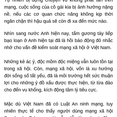
Tự nhiên bị dựng chuyện vu khống phát tán trên
mạng, cuộc sống của cô gái kia bị ảnh hưởng nặng
nề, nếu các cơ quan chức năng không kịp thời
ngăn chặn thì hậu quả sẽ còn đi xa đến mức nào.
Nhìn sang nước Anh hiện nay, tấm gương tày liếp
bạo loạn ở Anh hiện tại đã là hồi báo động đỏ nhắc
nhở cho vấn đề kiểm soát mạng xã hội ở Việt Nam.
Những kẻ ác ý, độc mồm độc miệng vẫn luôn tồn tại
trong xã hội. Còn, mạng xã hội, vốn là xu hướng
đời sống số tất yếu, đã là môi trường hết sức thuận
lợi cho những ý đồ xấu được thực hiện, từ lừa đảo
cho đến vu khống, kích động tâm lý tiêu cực.
Mặc dù Việt Nam đã có Luật An ninh mạng, tuy
nhiên thực tế cho thấy người dùng mạng xã hội