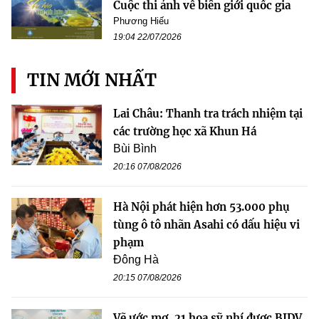
Cuộc thi ảnh về biên giới quốc gia
Phương Hiếu
19:04 22/07/2026
TIN MỚI NHẤT
Lai Châu: Thanh tra trách nhiệm tại
các trường học xã Khun Há
Bùi Bình
20:16 07/08/2026
Hà Nội phát hiện hơn 53.000 phụ
tùng ô tô nhãn Asahi có dấu hiệu vi
phạm
Đông Hà
20:15 07/08/2026
Vẽ ước mơ, 21 họa sỹ nhí được BIDV