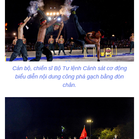
Cán bộ, chiến sĩ Bộ Tư lệnh Cảnh sát cơ động
biểu diễn nội dung công phá gạch bằng đòn
chân.