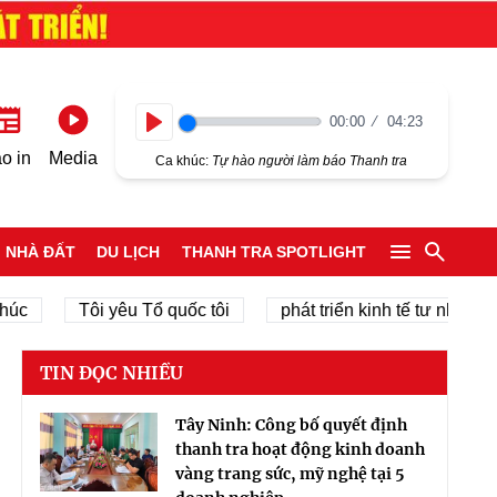
00:00
04:23
Play
o in
Media
Ca khúc:
Tự hào người làm báo Thanh tra
NHÀ ĐẤT
DU LỊCH
THANH TRA SPOTLIGHT
Tôi yêu Tổ quốc tôi
phát triển kinh tế tư nhân
c
TIN ĐỌC NHIỀU
Tây Ninh: Công bố quyết định
thanh tra hoạt động kinh doanh
vàng trang sức, mỹ nghệ tại 5