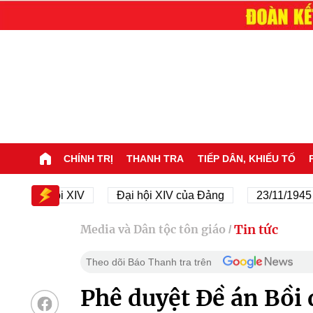
CHÍNH TRỊ
THANH TRA
TIẾP DÂN, KHIẾU TỐ
Đại hội XIV
Đại hội XIV của Đảng
23/11/1945 - 23/
Tin tức
Media và Dân tộc tôn giáo
/
Theo dõi Báo Thanh tra trên
Phê duyệt Đề án Bồi 