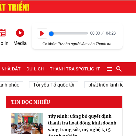
00:00
04:23
Play
o in
Media
Ca khúc:
Tự hào người làm báo Thanh tra
NHÀ ĐẤT
DU LỊCH
THANH TRA SPOTLIGHT
húc
Tôi yêu Tổ quốc tôi
phát triển kinh tế tư nhân
TIN ĐỌC NHIỀU
Tây Ninh: Công bố quyết định
thanh tra hoạt động kinh doanh
vàng trang sức, mỹ nghệ tại 5