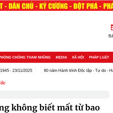
Bá
PHÒNG CHỐNG THAM NHŨNG
MEDIA
XÃ HỘI
PHÁP LUẬT
- 23/11/2025
80 năm Hành trình Độc lập - Tự do - Hạnh p
ước
ng không biết mất từ bao