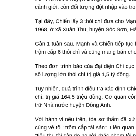
cảnh giới, còn đối tượng đột nhập vào tr
Tại đây, Chiến lấy 3 thỏi chì đưa cho M
1968, ở xã Xuân Thu, huyện Sóc Sơn, Hà
Gần 1 tuần sau, Mạnh và Chiến tiếp tục
trộm cắp 6 thỏi chì và cũng mang bán cho 
Theo đơn trình báo của đại diện Chi cụ
số lượng lớn thỏi chì trị giá 1,5 tỷ đồng.
Tuy nhiên, quá trình điều tra xác định Ch
chì, trị giá 164,5 triệu đồng. Cơ quan cô
trữ Nhà nước huyện Đông Anh.
Với hành vi nêu trên, tòa sơ thẩm đã xử
cùng về tội "trộm cắp tài sản". Liên quan
"tiêu thụ tài sản do người khác phạm tội 