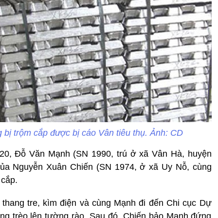
ng bị trộm cắp được bị cáo Vân tiêu thụ. Ảnh: CD
020, Đỗ Văn Mạnh (SN 1990, trú ở xã Vân Hà, huyện
của Nguyễn Xuân Chiến (SN 1974, ở xã Uy Nỗ, cùng
 cắp.
thang tre, kìm điện và cùng Mạnh đi đến Chi cục Dự
ng trèo lên tường rào. Sau đó, Chiến bảo Mạnh đứng