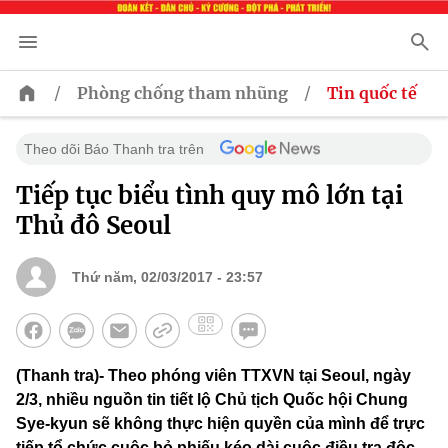
/
/
Phòng chống tham nhũng
Tin quốc tế
Theo dõi Báo Thanh tra trên
Tiếp tục biểu tình quy mô lớn tại
Thủ đô Seoul
Thứ năm, 02/03/2017 - 23:57
(Thanh tra)- Theo phóng viên TTXVN tại Seoul, ngày
2/3, nhiều nguồn tin tiết lộ Chủ tịch Quốc hội Chung
Sye-kyun sẽ không thực hiện quyền của mình để trực
tiếp tổ chức cuộc bỏ phiếu kéo dài cuộc điều tra độc