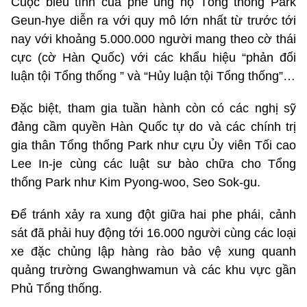
Cuộc biểu tình của phe ủng hộ Tổng thống Park
Geun-hye diễn ra với quy mô lớn nhất từ trước tới
nay với khoảng 5.000.000 người mang theo cờ thái
cực (cờ Hàn Quốc) với các khẩu hiệu “phản đối
luận tội Tổng thống ” và “Hủy luận tội Tổng thống”…
Đặc biệt, tham gia tuần hành còn có các nghị sỹ
đảng cầm quyền Hàn Quốc tự do và các chính trị
gia thân Tổng thống Park như cựu Ủy viên Tối cao
Lee In-je cùng các luật sư bào chữa cho Tổng
thống Park như Kim Pyong-woo, Seo Sok-gu.
Để tránh xảy ra xung đột giữa hai phe phái, cảnh
sát đã phải huy động tới 16.000 người cùng các loại
xe đặc chủng lập hàng rào bảo vệ xung quanh
quảng trường Gwanghwamun và các khu vực gần
Phủ Tổng thống.