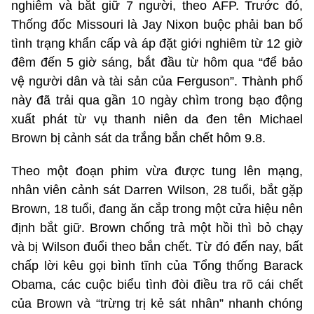
nghiêm và bắt giữ 7 người, theo AFP. Trước đó,
Thống đốc Missouri là Jay Nixon buộc phải ban bố
tình trạng khẩn cấp và áp đặt giới nghiêm từ 12 giờ
đêm đến 5 giờ sáng, bắt đầu từ hôm qua “để bảo
vệ người dân và tài sản của Ferguson”. Thành phố
này đã trải qua gần 10 ngày chìm trong bạo động
xuất phát từ vụ thanh niên da đen tên Michael
Brown bị cảnh sát da trắng bắn chết hôm 9.8.
Theo một đoạn phim vừa được tung lên mạng,
nhân viên cảnh sát Darren Wilson, 28 tuổi, bắt gặp
Brown, 18 tuổi, đang ăn cắp trong một cửa hiệu nên
định bắt giữ. Brown chống trả một hồi thì bỏ chạy
và bị Wilson đuổi theo bắn chết. Từ đó đến nay, bất
chấp lời kêu gọi bình tĩnh của Tổng thống Barack
Obama, các cuộc biểu tình đòi điều tra rõ cái chết
của Brown và “trừng trị kẻ sát nhân” nhanh chóng