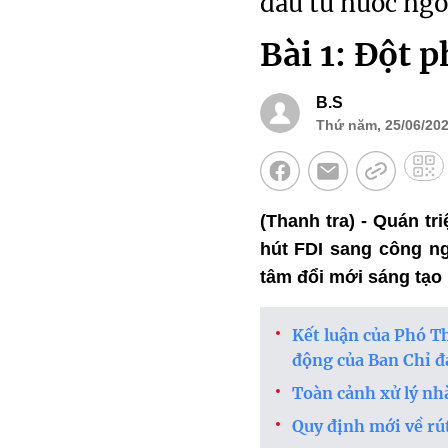
đầu tư nước ngo
Bài 1: Đột 
B.S
Thứ năm, 25/06/202
(Thanh tra) - Quán t
hút FDI sang công ng
tâm đổi mới sáng tạo
Kết luận của Phó T
động của Ban Chỉ đ
Toàn cảnh xử lý nhà
Quy định mới về rú