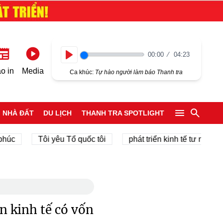
00:00
04:23
Play
o in
Media
Ca khúc:
Tự hào người làm báo Thanh tra
NHÀ ĐẤT
DU LỊCH
THANH TRA SPOTLIGHT
Tôi yêu Tổ quốc tôi
phát triển kinh tế tư nhân
chí
n kinh tế có vốn