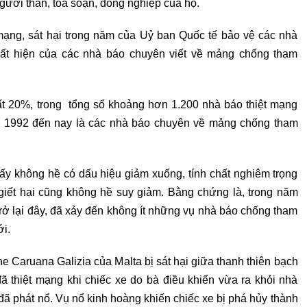
người thân, tòa soạn, đồng nghiệp của họ.
mạng, sát hại trong năm của Uỷ ban Quốc tế bảo vệ các nhà
ất hiện của các nhà báo chuyên viết về mảng chống tham
ất 20%, trong tổng số khoảng hơn 1.200 nhà báo thiệt mạng
 từ 1992 đến nay là các nhà báo chuyên về mảng chống tham
ấy không hề có dấu hiệu giảm xuống, tính chất nghiêm trọng
iết hại cũng không hề suy giảm. Bằng chứng là, trong năm
ở lại đây, đã xảy đến không ít những vụ nhà báo chống tham
ới.
e Caruana Galizia của Malta bị sát hại giữa thanh thiên bạch
ã thiệt mạng khi chiếc xe do bà điều khiển vừa ra khỏi nhà
, đã phát nổ. Vụ nổ kinh hoàng khiến chiếc xe bị phá hủy thành