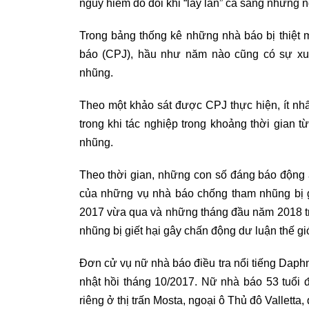
nguy hiểm đó đôi khi “lây lan” cả sang những 
Trong bảng thống kê những nhà báo bị thiệt 
báo (CPJ), hầu như năm nào cũng có sự xu
nhũng.
Theo một khảo sát được CPJ thực hiện, ít nh
trong khi tác nghiệp trong khoảng thời gian
nhũng.
Theo thời gian, những con số đáng báo động 
của những vụ nhà báo chống tham nhũng bị g
2017 vừa qua và những tháng đầu năm 2018 tr
nhũng bị giết hại gây chấn động dư luận thế gi
Đơn cử vụ nữ nhà báo điều tra nổi tiếng Daphn
nhật hồi tháng 10/2017. Nữ nhà báo 53 tuổi đ
riêng ở thị trấn Mosta, ngoại ô Thủ đô Valletta