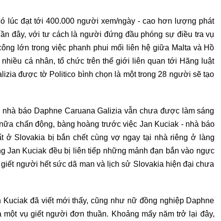
ó lúc đạt tới 400.000 người xem/ngày - cao hơn lượng phát
ần đây, với tư cách là người đứng đầu phóng sự điều tra vụ
ông lớn trong việc phanh phui mối liên hệ giữa Malta và Hồ
 nhiều cá nhân, tổ chức trên thế giới liên quan tới Hãng luật
zia được tờ Politico bình chọn là một trong 28 người sẽ tạo
 nữ nhà báo Daphne Caruana Galizia vẫn chưa được làm sáng
ần nữa chấn động, bàng hoàng trước việc Jan Kuciak - nhà báo
t ở Slovakia bị bắn chết cùng vợ ngay tại nhà riêng ở làng
ng Jan Kuciak đều bị liên tiếp những mảnh đạn bắn vào ngực
 giết người hết sức dã man và lịch sử Slovakia hiện đại chưa
n Kuciak đã viết mới thấy, cũng như nữ đồng nghiệp Daphne
à một vụ giết người đơn thuần. Khoảng mấy năm trở lại đây,