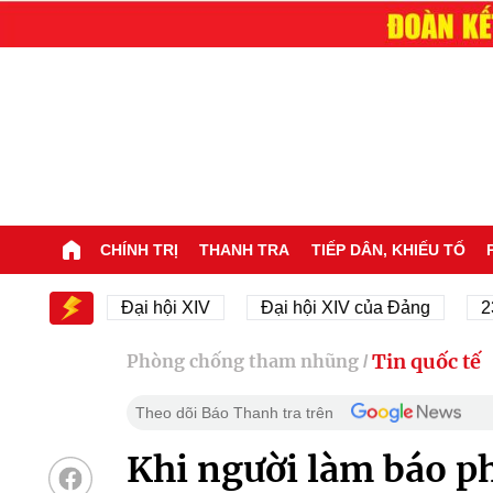
CHÍNH TRỊ
THANH TRA
TIẾP DÂN, KHIẾU TỐ
 XIV
Đại hội XIV
Đại hội XIV của Đảng
23/11/
Tin quốc tế
Phòng chống tham nhũng
/
Theo dõi Báo Thanh tra trên
Khi người làm báo ph