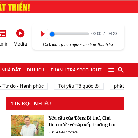
00:00
04:23
Play
o in
Media
Ca khúc:
Tự hào người làm báo Thanh tra
NHÀ ĐẤT
DU LỊCH
THANH TRA SPOTLIGHT
do - Hạnh phúc
Tôi yêu Tổ quốc tôi
phát triển kinh t
TIN ĐỌC NHIỀU
Yêu cầu của Tổng Bí thư, Chủ
tịch nước về sắp xếp trường học
13:14 04/08/2026