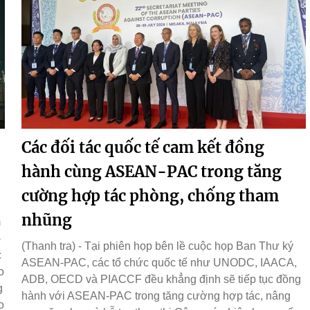
Các đối tác quốc tế cam kết đồng
hành cùng ASEAN-PAC trong tăng
cường hợp tác phòng, chống tham
nhũng
m
-
(Thanh tra) - Tại phiên họp bên lề cuộc họp Ban Thư ký
c
ASEAN-PAC, các tổ chức quốc tế như UNODC, IAACA,
o
ADB, OECD và PIACCF đều khẳng định sẽ tiếp tục đồng
g
hành với ASEAN-PAC trong tăng cường hợp tác, nâng
o