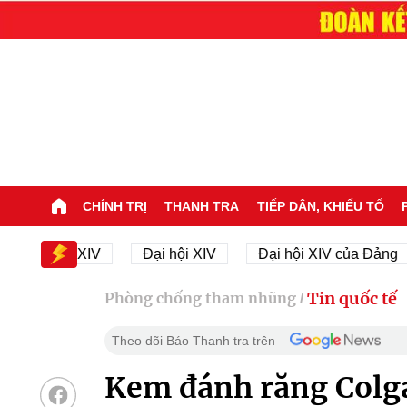
CHÍNH TRỊ
THANH TRA
TIẾP DÂN, KHIẾU TỐ
ại hội XIV
Đại hội XIV
Đại hội XIV của Đảng
Tin quốc tế
Phòng chống tham nhũng
/
Theo dõi Báo Thanh tra trên
Kem đánh răng Colgat