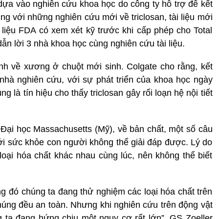
 dựa vào nghiên cứu khoa học do công ty hỗ trợ để kết
ng với những nghiên cứu mới về triclosan, tài liệu mới
liệu FDA có xem xét kỹ trước khi cấp phép cho Total
n lời 3 nhà khoa học cùng nghiên cứu tài liệu.
bệnh về xương ở chuột mới sinh. Colgate cho rằng, kết
nhà nghiên cứu, với sự phát triển của khoa học ngày
 là tín hiệu cho thấy triclosan gây rối loạn hệ nội tiết
Đại học Massachusetts (Mỹ), về bản chất, một số câu
 với sức khỏe con người không thể giải đáp được. Lý do
 loại hóa chất khác nhau cùng lúc, nên không thể biết
ng đó chúng ta đang thử nghiệm các loại hóa chất trên
chúng đều an toàn. Nhưng khi nghiên cứu trên động vật
ng ta đang hứng chịu một nguy cơ rất lớn”, GS Zoeller