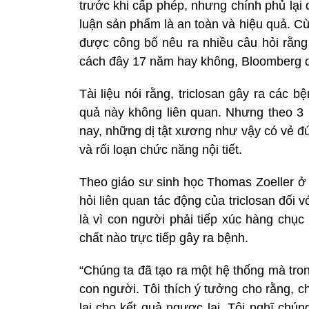
trước khi cấp phép, nhưng chính phủ lại
luận sản phẩm là an toàn và hiệu quả. Cù
được công bố nêu ra nhiều câu hỏi rằng 
cách đây 17 năm hay không, Bloomberg dẫ
Tài liệu nói rằng, triclosan gây ra các 
quả này không liên quan. Nhưng theo 3 
nay, những dị tật xương như vậy có vẻ đúng
và rối loạn chức năng nội tiết.
Theo giáo sư sinh học Thomas Zoeller ở 
hỏi liên quan tác động của triclosan đối
là vì con người phải tiếp xúc hàng chục
chất nào trực tiếp gây ra bệnh.
“Chúng ta đã tạo ra một hệ thống mà tro
con người. Tôi thích ý tưởng cho rằng, 
lại cho kết quả ngược lại. Tôi nghĩ chú