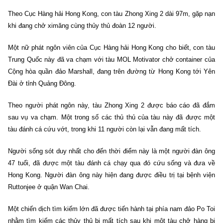
Theo Cục Hàng hải Hong Kong, con tàu Zhong Xing 2 dài 97m, gặp nạn
khi đang chở ximăng cùng thủy thủ đoàn 12 người.
Một nữ phát ngôn viên của Cục Hàng hải Hong Kong cho biết, con tàu
Trung Quốc này đã va chạm với tàu MOL Motivator chở container của
Cộng hòa quần đảo Marshall, đang trên đường từ Hong Kong tới Yên
Đài ở tỉnh Quảng Đông.
Theo người phát ngôn này, tàu Zhong Xing 2 được báo cáo đã đắm
sau vụ va chạm. Một trong số các thủ thủ của tàu này đã được một
tàu đánh cá cứu vớt, trong khi 11 người còn lại vẫn đang mất tích.
Người sống sót duy nhất cho đến thời điểm này là một người đàn ông
47 tuổi, đã được một tàu đánh cá chạy qua đó cứu sống và đưa về
Hong Kong. Người đàn ông này hiện đang được điều trị tại bệnh viện
Ruttonjee ở quận Wan Chai.
Một chiến dịch tìm kiếm lớn đã được tiến hành tại phía nam đảo Po Toi
nhằm tìm kiếm các thủy thủ bị mất tích sau khi một tàu chở hàng bị