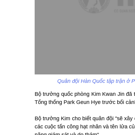
Quân đội Hàn Quốc tập trận ở P
Bộ trưởng quốc phòng Kim Kwan Jin đã t
Tổng thống Park Geun Hye trước bối cảnh
Bộ trưởng Kim cho biết quân đội "sẽ xây
các cuộc tấn công hạt nhân và tên lửa c
năng giám sát và do thám".