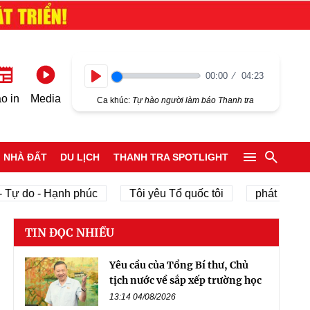
00:00
04:23
Play
o in
Media
Ca khúc:
Tự hào người làm báo Thanh tra
NHÀ ĐẤT
DU LỊCH
THANH TRA SPOTLIGHT
o - Hạnh phúc
Tôi yêu Tổ quốc tôi
phát triển kinh tế
TIN ĐỌC NHIỀU
Yêu cầu của Tổng Bí thư, Chủ
tịch nước về sắp xếp trường học
13:14 04/08/2026