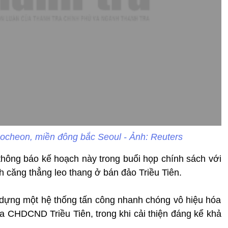
ocheon, miền đông bắc Seoul - Ảnh: Reuters
hông báo kế hoạch này trong buổi họp chính sách với
 căng thẳng leo thang ở bán đảo Triều Tiên.
 dựng một hệ thống tấn công nhanh chóng vô hiệu hóa
ủa CHDCND Triều Tiên, trong khi cải thiện đáng kể khả