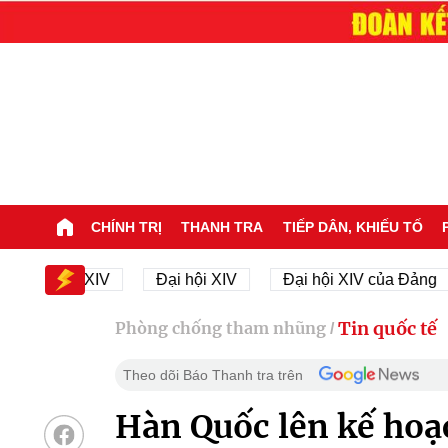
CHÍNH TRỊ
THANH TRA
TIẾP DÂN, KHIẾU TỐ
i hội XIV
Đại hội XIV
Đại hội XIV của Đảng
2
Tin quốc tế
Phòng chống tham nhũng
/
Theo dõi Báo Thanh tra trên
Hàn Quốc lên kế hoạ