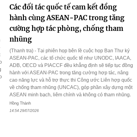
Các đối tác quốc tế cam kết đồng
hành cùng ASEAN-PAC trong tăng
cường hợp tác phòng, chống tham
nhũng
m
-
(Thanh tra) - Tại phiên họp bên lề cuộc họp Ban Thư ký
c
ASEAN-PAC, các tổ chức quốc tế như UNODC, IAACA,
o
ADB, OECD và PIACCF đều khẳng định sẽ tiếp tục đồng
g
hành với ASEAN-PAC trong tăng cường hợp tác, nâng
o
cao năng lực và hỗ trợ thực thi Công ước Liên hợp quốc
về chống tham nhũng (UNCAC), góp phần xây dựng một
ASEAN minh bạch, liêm chính và không có tham nhũng.
Hồng Thành
14:54 29/07/2026