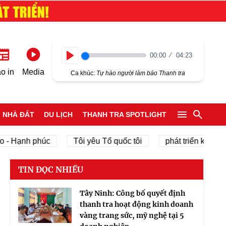
00:00
04:23
Play
o in
Media
Ca khúc:
Tự hào người làm báo Thanh tra
NHÀ ĐẤT
DU LỊCH
THANH TRA SPOTLIGHT
ạnh phúc
Tôi yêu Tổ quốc tôi
phát triển kinh tế tư nh
TIN ĐỌC NHIỀU
Tây Ninh: Công bố quyết định
thanh tra hoạt động kinh doanh
vàng trang sức, mỹ nghệ tại 5