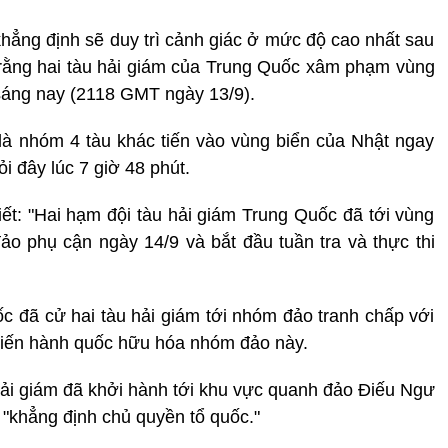
ẳng định sẽ duy trì cảnh giác ở mức độ cao nhất sau
 rằng hai tàu hải giám của Trung Quốc xâm phạm vùng
sáng nay (2118 GMT ngày 13/9).
n là nhóm 4 tàu khác tiến vào vùng biển của Nhật ngay
ỏi đây lúc 7 giờ 48 phút.
iết: "Hai hạm đội tàu hải giám Trung Quốc đã tới vùng
o phụ cận ngày 14/9 và bắt đầu tuần tra và thực thi
c đã cử hai tàu hải giám tới nhóm đảo tranh chấp với
 tiến hành quốc hữu hóa nhóm đảo này.
 Hải giám đã khởi hành tới khu vực quanh đảo Điếu Ngư
 "khẳng định chủ quyền tổ quốc."