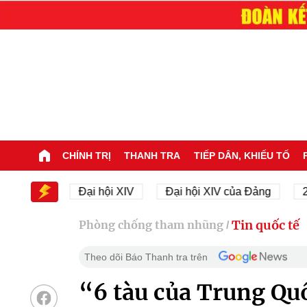
CHÍNH TRỊ
THANH TRA
TIẾP DÂN, KHIẾU TỐ
 XIV
Đại hội XIV
Đại hội XIV của Đảng
23/11/
Tin quốc tế
Phòng chống tham nhũng
/
Theo dõi Báo Thanh tra trên
“6 tàu của Trung Quố