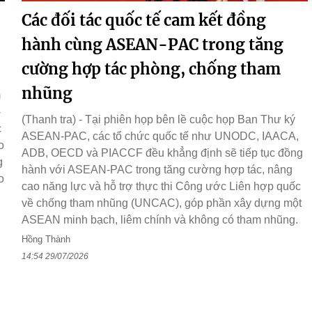
Các đối tác quốc tế cam kết đồng
hành cùng ASEAN-PAC trong tăng
cường hợp tác phòng, chống tham
nhũng
m
-
(Thanh tra) - Tại phiên họp bên lề cuộc họp Ban Thư ký
c
ASEAN-PAC, các tổ chức quốc tế như UNODC, IAACA,
o
ADB, OECD và PIACCF đều khẳng định sẽ tiếp tục đồng
g
hành với ASEAN-PAC trong tăng cường hợp tác, nâng
o
cao năng lực và hỗ trợ thực thi Công ước Liên hợp quốc
về chống tham nhũng (UNCAC), góp phần xây dựng một
ASEAN minh bạch, liêm chính và không có tham nhũng.
Hồng Thành
14:54 29/07/2026