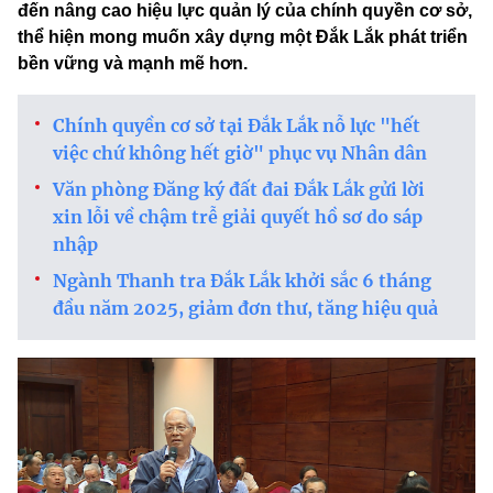
đến nâng cao hiệu lực quản lý của chính quyền cơ sở,
thể hiện mong muốn xây dựng một Đắk Lắk phát triển
bền vững và mạnh mẽ hơn.
Chính quyền cơ sở tại Đắk Lắk nỗ lực "hết
việc chứ không hết giờ" phục vụ Nhân dân
Văn phòng Đăng ký đất đai Đắk Lắk gửi lời
xin lỗi về chậm trễ giải quyết hồ sơ do sáp
nhập
Ngành Thanh tra Đắk Lắk khởi sắc 6 tháng
đầu năm 2025, giảm đơn thư, tăng hiệu quả