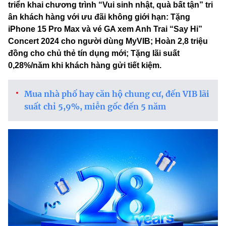
triển khai chương trình “Vui sinh nhật, quà bất tận” tri
ân khách hàng với ưu đãi không giới hạn: Tặng
iPhone 15 Pro Max và vé GA xem Anh Trai “Say Hi”
Concert 2024 cho người dùng MyVIB; Hoàn 2,8 triệu
đồng cho chủ thẻ tín dụng mới; Tặng lãi suất
0,28%/năm khi khách hàng gửi tiết kiệm.
Mua nhà phố hay căn hộ chung cư, đến VIB lãi
suất chỉ 5,9%, miễn gốc đến 5 năm