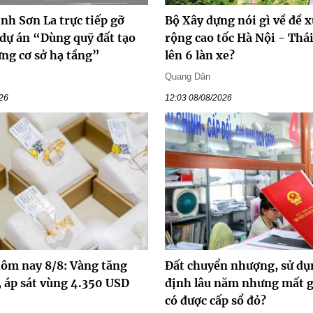
ỉnh Sơn La trực tiếp gỡ
Bộ Xây dựng nói gì về đề 
 dự án “Dùng quỹ đất tạo
rộng cao tốc Hà Nội - Thá
ựng cơ sở hạ tầng”
lên 6 làn xe?
Quang Dân
026
12:03 08/08/2026
hôm nay 8/8: Vàng tăng
Đất chuyển nhượng, sử dụ
, áp sát vùng 4.350 USD
định lâu năm nhưng mất gi
có được cấp sổ đỏ?