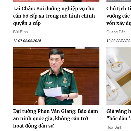
Lai Châu: Bồi dưỡng nghiệp vụ cho
Chủ tịch t
cán bộ cấp xã trong mô hình chính
vướng các
quyền 2 cấp
vốn xây d
Bùi Bình
Quang Dân
12:07 08/08/2026
12:03 08/08/2
Đại tướng Phan Văn Giang: Bảo đảm
Giá vàng 
an ninh quốc gia, không cản trở
"bốc đầu"
hoạt động dân sự
Hòa Bình