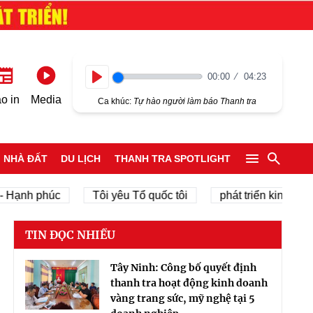
00:00
04:23
Play
o in
Media
Ca khúc:
Tự hào người làm báo Thanh tra
NHÀ ĐẤT
DU LỊCH
THANH TRA SPOTLIGHT
 phúc
Tôi yêu Tổ quốc tôi
phát triển kinh tế tư nhân
TIN ĐỌC NHIỀU
Tây Ninh: Công bố quyết định
thanh tra hoạt động kinh doanh
vàng trang sức, mỹ nghệ tại 5