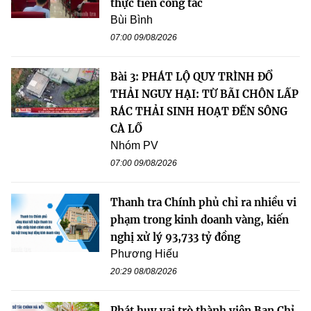
thực tiễn công tác
Bùi Bình
07:00 09/08/2026
Bài 3: PHÁT LỘ QUY TRÌNH ĐỔ
THẢI NGUY HẠI: TỪ BÃI CHÔN LẤP
RÁC THẢI SINH HOẠT ĐẾN SÔNG
CÀ LỒ
Nhóm PV
07:00 09/08/2026
Thanh tra Chính phủ chỉ ra nhiều vi
phạm trong kinh doanh vàng, kiến
nghị xử lý 93,733 tỷ đồng
Phương Hiếu
20:29 08/08/2026
Phát huy vai trò thành viên Ban Chỉ