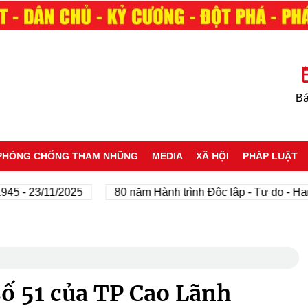
Bá
PHÒNG CHỐNG THAM NHŨNG
MEDIA
XÃ HỘI
PHÁP LUẬT
 23/11/2025
80 năm Hành trình Độc lập - Tự do - Hạnh p
số 51 của TP Cao Lãnh