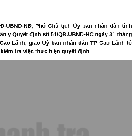
/QĐ-UBND-NĐ, Phó Chủ tịch Ủy ban nhân dân tỉnh
n y Quyết định số 51/QĐ.UBND-HC ngày 31 tháng
Cao Lãnh; giao Uỷ ban nhân dân TP Cao Lãnh tổ
 kiểm tra việc thực hiện quyết định.