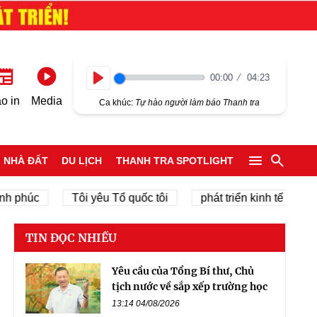
00:00
04:23
Play
o in
Media
Ca khúc:
Tự hào người làm báo Thanh tra
NHÀ ĐẤT
DU LỊCH
THANH TRA SPOTLIGHT
húc
Tôi yêu Tổ quốc tôi
phát triển kinh tế tư nhân
TIN ĐỌC NHIỀU
Yêu cầu của Tổng Bí thư, Chủ
tịch nước về sắp xếp trường học
13:14 04/08/2026