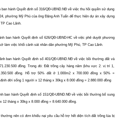
 ban hành Quyết định số 316/QĐ-UBND.NĐ về việc thu hồi quyền sử dụng
 số 24, phường Mỹ Phú của ông Đặng Anh Tuấn để thực hiện dự án xây dựng
 TP Cao Lãnh.
ãnh ban hành Quyết định số 626/QĐ-UBND-HC về việc phê duyệt phương
ơ sở làm việc khối cảnh sát nhân dân phường Mỹ Phú, TP Cao Lãnh.
ãnh ban hành Quyết định số 401/QĐ-UBND.NĐ về việc bồi thường đất và
71.230.500 đồng. Trong đó: Đất trồng cây hàng năm (khu vực 2. vị trí 1,
3.350.500 đồng. Hỗ trợ 50% đất ở 1.000m2 x 700.000 đồng x 50% =
 định đời sống 1 người x 12 tháng x 30kg x 8.000 đồng = 2.880.000 đồng
nh ban hành Quyết định số 151/QĐ-UBND.NĐ về việc bồi thường bổ sung
x 12 tháng x 30kg x 8.000 đồng = 8.640.000 đồng.
ường nên có đơn khiếu nại yêu cầu hỗ trợ hết diện tích đất trồng lúa bị