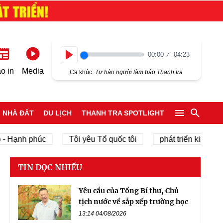
00:00
04:23
Play
o in
Media
Ca khúc:
Tự hào người làm báo Thanh tra
NHÀ ĐẤT
DU LỊCH
THANH TRA SPOTLIGHT
ạnh phúc
Tôi yêu Tổ quốc tôi
phát triển kinh tế tư nh
TIN ĐỌC NHIỀU
Yêu cầu của Tổng Bí thư, Chủ
tịch nước về sắp xếp trường học
13:14 04/08/2026