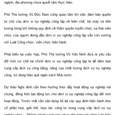
ngành, địa phương chưa quyết tâm thực hiện.
Phó Thủ tướng Vũ Đức Đam cũng quan tâm tới việc đảm bảo quyền
tự chủ của đơn vị sự nghiệp công lập về biên chế, bộ máy và tiền
lương trong khi những quy định về thẩm quyền tuyển chọn, sa thải viên
chức của người đứng đầu đơn vị sự nghiệp công lập vẫn còn vướng
với Luật Công chức, viên chức hiện hành.
Phát biểu tại cuộc họp, Phó Thủ tướng Vũ Văn Ninh đưa ra yêu cầu
đổi mới cơ chế tài chính đơn vị sự nghiệp công lập là để đảm bảo
cung cấp dịch vụ công bằng, nâng cao chất lượng dịch vụ sự nghiệp
công, sử dụng hiệu quả ngân sách Nhà nước.
Dự thảo Nghị định cần theo hướng thúc đẩy hoạt động sự nghiệp nói
chung, đồng thời tạo động lực cho đơn vị sự nghiệp công lập đổi mới
hoạt động. Trước mắt cần vận dụng tối đa các quy định hiện hành như
cổ phần hoá, giải thể, hợp tác công tư trong cung cấp dịch vụ sự
nghiệp công… Những chính sách nào chưa phù hợp với pháp luật hiện