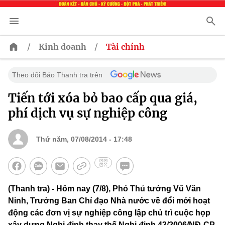
/
/
Kinh doanh
Tài chính
Theo dõi Báo Thanh tra trên
Tiến tới xóa bỏ bao cấp qua giá,
phí dịch vụ sự nghiệp công
Thứ năm, 07/08/2014 - 17:48
(Thanh tra) - Hôm nay (7/8), Phó Thủ tướng Vũ Văn
Ninh, Trưởng Ban Chỉ đạo Nhà nước về đổi mới hoạt
động các đơn vị sự nghiệp công lập chủ trì cuộc họp
xây dựng Nghị định thay thế Nghị định 43/2006/NĐ-CP