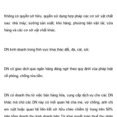
Không có quyền sở hữu, quyền sử dụng hợp pháp các cơ sở vật chất
sau: nhà máy; xưởng sản xuất; kho hàng; phương tiện vận tải; cửa
hàng và các cơ sở vật chất khác.
DN kinh doanh trong lĩnh vực khai thác đất, đá, cát, sỏi.
DN có giao dịch qua ngân hàng đáng ngờ theo quy định của pháp luật
về phòng, chống rửa tiền.
DN có doanh thu từ việc bán hàng hóa, cung cấp dịch vụ cho các DN
khác mà chủ các DN này có mối quan hệ cha mẹ, vợ chồng, anh chị
em ruột hoặc quan hệ liên kết sở hữu chéo chiếm tỷ trọng trên 50%
trên tổng doanh thu kinh doanh trên Tờ khai quyết toán thuế thu nhập