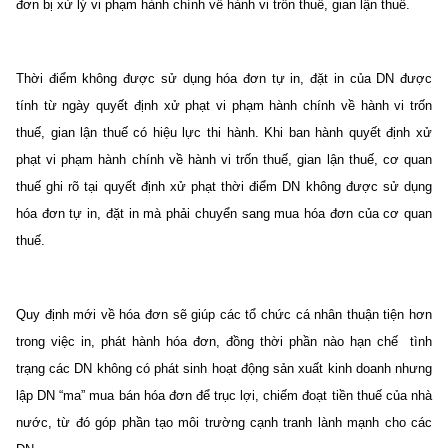
đơn bị xử lý vi phạm hành chính về hành vi trốn thuế, gian lận thuế.
Thời điểm không được sử dụng hóa đơn tự in, đặt in của DN được
tính từ ngày quyết định xử phạt vi phạm hành chính về hành vi trốn
thuế, gian lận thuế có hiệu lực thi hành. Khi ban hành quyết định xử
phạt vi phạm hành chính về hành vi trốn thuế, gian lận thuế, cơ quan
thuế ghi rõ tại quyết định xử phạt thời điểm DN không được sử dụng
hóa đơn tự in, đặt in mà phải chuyển sang mua hóa đơn của cơ quan
thuế.
Quy định mới về hóa đơn sẽ giúp các tổ chức cá nhân thuận tiện hơn
trong việc in, phát hành hóa đơn, đồng thời phần nào hạn chế tình
trạng các DN không có phát sinh hoạt động sản xuất kinh doanh nhưng
lập DN “ma” mua bán hóa đơn để trục lợi, chiếm đoạt tiền thuế của nhà
nước, từ đó góp phần tạo môi trường cạnh tranh lành mạnh cho các