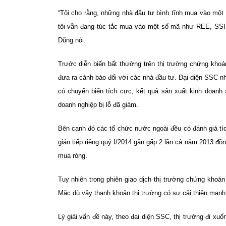
“Tôi cho rằng, những nhà đầu tư bình tĩnh mua vào một 
tôi vẫn đang túc tắc mua vào một số mã như REE, SSI.
Dũng nói.
Trước diễn biến bất thường trên thị trường chứng kho
đưa ra cảnh báo đối với các nhà đầu tư. Đại diện SSC n
có chuyển biến tích cực, kết quả sản xuất kinh doanh
doanh nghiệp bị lỗ đã giảm.
Bên cạnh đó các tổ chức nước ngoài đều có đánh giá tí
gián tiếp riêng quý I/2014 gần gấp 2 lần cả năm 2013 đồ
mua ròng.
Tuy nhiên trong phiên giao dịch thị trường chứng kho
Mặc dù vậy thanh khoản thị trường có sự cải thiện mạnh
Lý giải vấn đề này, theo đại diện SSC, thị trường đi xuố