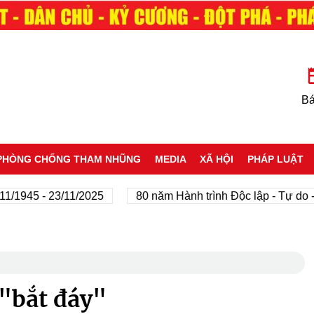
Bá
PHÒNG CHỐNG THAM NHŨNG
MEDIA
XÃ HỘI
PHÁP LUẬT
945 - 23/11/2025
80 năm Hành trình Độc lập - Tự do - Hạ
 "bắt đáy"