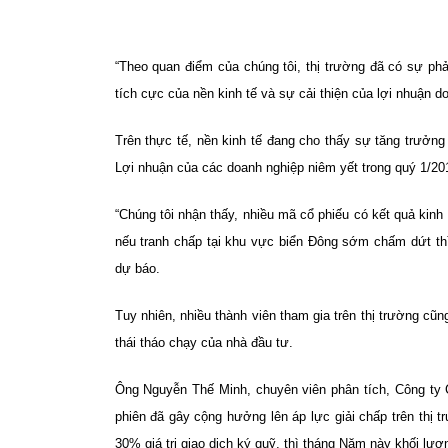
“Theo quan điểm của chúng tôi, thị trường đã có sự ph
tích cực của nền kinh tế và sự cải thiện của lợi nhuận d
Trên thực tế, nền kinh tế đang cho thấy sự tăng trưởng 
Lợi nhuận của các doanh nghiệp niêm yết trong quý 1/201
“Chúng tôi nhận thấy, nhiều mã cổ phiếu có kết quả kin
nếu tranh chấp tại khu vực biển Đông sớm chấm dứt thì
dự báo.
Tuy nhiên, nhiều thành viên tham gia trên thị trường cũ
thái tháo chạy của nhà đầu tư.
Ông Nguyễn Thế Minh, chuyên viên phân tích, Công ty 
phiên đã gây cộng hưởng lên áp lực giải chấp trên thị 
30% giá trị giao dịch ký quỹ, thì tháng Năm này khối lượ