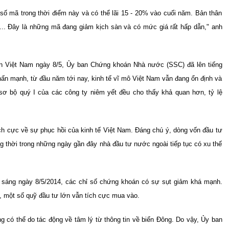
số mã trong thời điểm này và có thể lãi 15 - 20% vào cuối năm. Bản thân
.. Đây là những mã đang giảm kịch sàn và có mức giá rất hấp dẫn," anh
án Việt Nam ngày 8/5, Ủy ban Chứng khoán Nhà nước (SSC) đã lên tiếng
hấn mạnh, từ đầu năm tới nay, kinh tế vĩ mô Việt Nam vẫn đang ổn định và
 sơ bộ quý I của các công ty niêm yết đều cho thấy khả quan hơn, tỷ lệ
ch cực về sự phục hồi của kinh tế Việt Nam. Đáng chú ý, dòng vốn đầu tư
ng thời trong những ngày gần đây nhà đầu tư nước ngoài tiếp tục có xu thế
án sáng ngày 8/5/2014, các chỉ số chứng khoán có sự sụt giảm khá mạnh.
, một số quỹ đầu tư lớn vẫn tích cực mua vào.
ng có thể do tác động về tâm lý từ thông tin về biển Đông. Do vậy, Ủy ban