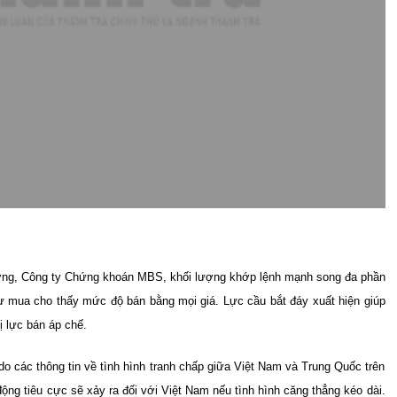
ờng, Công ty Chứng khoán MBS, khối lượng khớp lệnh mạnh song đa phần
dư mua cho thấy mức độ bán bằng mọi giá. Lực cầu bắt đáy xuất hiện giúp
ị lực bán áp chế.
do các thông tin về tình hình tranh chấp giữa Việt Nam và Trung Quốc trên
ộng tiêu cực sẽ xảy ra đối với Việt Nam nếu tình hình căng thẳng kéo dài.