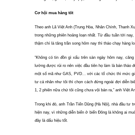
Cơ hội mua hàng tốt
Theo anh Lã Việt Anh (Trung Hòa, Nhân Chính, Thanh Xuâ
trong những phiên hoảng loạn nhất. Từ đầu tuần tới na
thậm chí là tăng trần song hôm nay thì tháo chạy hàng lo
“Không có tin đồn gì xấu trên sàn ngày hôm nay, căng
lường được rủi ro nên việc đầu tiên họ làm là bán tháo đ
một số mã như GAS, PVD… với các tổ chức thì mức giá 
tư cá nhân như tôi thì chọn cách đứng ngoài đợi diễn biế
1, 2 phiên nữa chứ tôi cũng chưa vội bán ra,” anh Việt A
Trong khi đó, anh Trần Tiến Dũng (Hà Nội), nhà đầu tư 
hiện nay, vì những diễn biến ở biển Đông là không ai m
đây là dấu hiệu tốt.