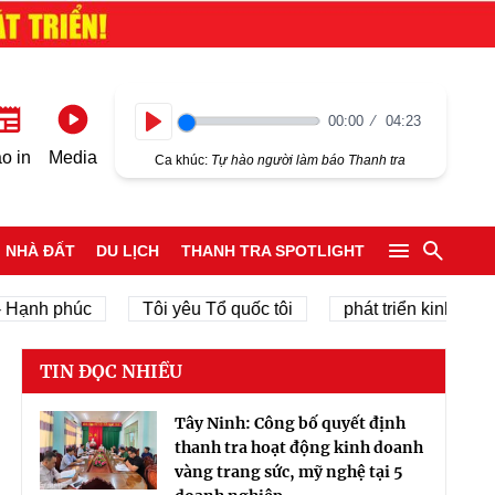
00:00
04:23
Play
o in
Media
Ca khúc:
Tự hào người làm báo Thanh tra
NHÀ ĐẤT
DU LỊCH
THANH TRA SPOTLIGHT
nh phúc
Tôi yêu Tổ quốc tôi
phát triển kinh tế tư nhâ
TIN ĐỌC NHIỀU
Tây Ninh: Công bố quyết định
thanh tra hoạt động kinh doanh
vàng trang sức, mỹ nghệ tại 5