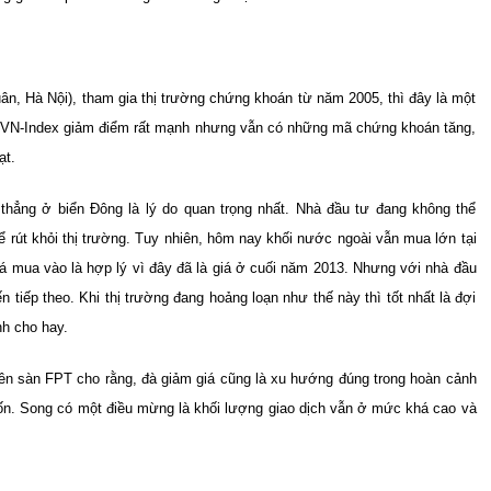
n, Hà Nội), tham gia thị trường chứng khoán từ năm 2005, thì đây là một
y, VN-Index giảm điểm rất mạnh nhưng vẫn có những mã chứng khoán tăng,
ạt.
 thẳng ở biển Đông là lý do quan trọng nhất. Nhà đầu tư đang không thể
ể rút khỏi thị trường. Tuy nhiên, hôm nay khối nước ngoài vẫn mua lớn tại
mua vào là hợp lý vì đây đã là giá ở cuối năm 2013. Nhưng với nhà đầu
n tiếp theo. Khi thị trường đang hoảng loạn như thế này thì tốt nhất là đợi
nh cho hay.
trên sàn FPT cho rằng, đà giảm giá cũng là xu hướng đúng trong hoàn cảnh
uốn. Song có một điều mừng là khối lượng giao dịch vẫn ở mức khá cao và