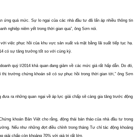
ản ứng quá mức. Sự lo ngại của các nhà đầu tư đã lấn áp nhiều thông tin
oanh nghiệp niêm yết trong thời gian qua”, ông Sơn nói.
với việc phục hồi của khu vực sản xuất và mặt bằng lãi suất tiếp tục hạ.
4 có sự tăng trưởng tốt so với cùng kỳ.
h doanh quý I/2014 khả quan đang giảm về các mức giá rất hấp dẫn. Do đó,
 thị trường chứng khoán sẽ có sự phục hồi trong thời gian tới,” ông Sơn
ng đưa ra những quan ngại về áp lực giải chấp sẽ càng gia tăng trước động
Chứng khoán Bản Việt cho rằng, động thái bán tháo của nhà đầu tư trong
trường. Nếu như những đợt điều chỉnh trong tháng Tư chỉ tác động khoảng
ng giải chấp còn khoảng 70% với giá trị rất lớn.