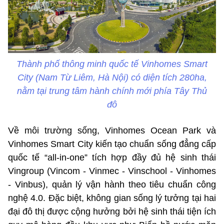
Thành phố thông minh quốc tế Vinhomes Smart
City (Nam Từ Liêm, Hà Nội) có diện tích 280ha,
nằm tại trung tâm hành chính mới phía Tây Thủ
đô
Về môi trường sống, Vinhomes Ocean Park và
Vinhomes Smart City kiến tạo chuẩn sống đẳng cấp
quốc tế “all-in-one” tích hợp đầy đủ hệ sinh thái
Vingroup (Vincom - Vinmec - Vinschool - Vinhomes
- Vinbus), quản lý vận hành theo tiêu chuẩn công
nghệ 4.0. Đặc biệt, không gian sống lý tưởng tại hai
đại đô thị được cộng hưởng bởi hệ sinh thái tiện ích