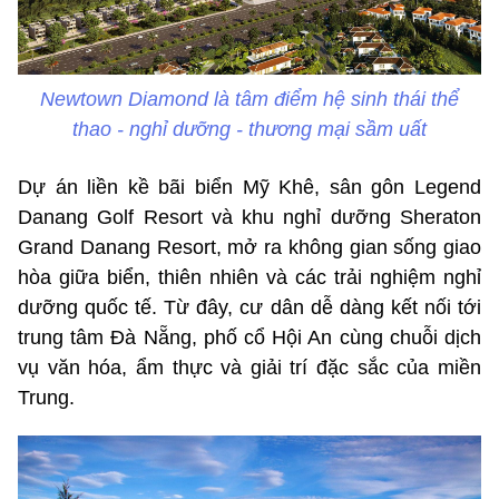
Newtown Diamond là tâm điểm hệ sinh thái thể
thao - nghỉ dưỡng - thương mại sầm uất
Dự án liền kề bãi biển Mỹ Khê, sân gôn Legend
Danang Golf Resort và khu nghỉ dưỡng Sheraton
Grand Danang Resort, mở ra không gian sống giao
hòa giữa biển, thiên nhiên và các trải nghiệm nghỉ
dưỡng quốc tế. Từ đây, cư dân dễ dàng kết nối tới
trung tâm Đà Nẵng, phố cổ Hội An cùng chuỗi dịch
vụ văn hóa, ẩm thực và giải trí đặc sắc của miền
Trung.