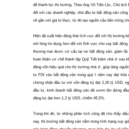
để thanh lọc thị trường.
Theo ông
Vũ Tiến Lộc, Chủ tịch
đối với các doanh nghiệp, nhà đầu tư bất động sản cũng
về gần với giá trị thực, từ đó tạo nguồn cầu bền vững ch
Hiện đã xuất hiện động thái tích cực đối với thị trường
nới lỏng tín dụng hơn đối với lĩnh vực cho vay bất độn
thương mại được cơ cấu lại nợ bất động sản; giảm lãi
hoàn thiện cơ chế thành lập Quỹ Tiết kiệm nhà ở sau 
động vốn hiệu quả cho thị trường nhà ở, giúp tăng ngu
tư FDI vào bất động sản trong quý I năm nay đạt khá
chứng nhận đầu tư với vốn đăng ký đạt 2,26 tỷ USD, ng
đầu tư, kinh doanh bất động sản đã vươn lên đứng đầu 
đăng ký đạt hơn 1,2 tỷ USD, chiếm 45,5%.
Trong khi đó, từ những phân tích cũng đã cho thấy dấu
nay, thị trường bất động sản nằm trong tình trạng suy g