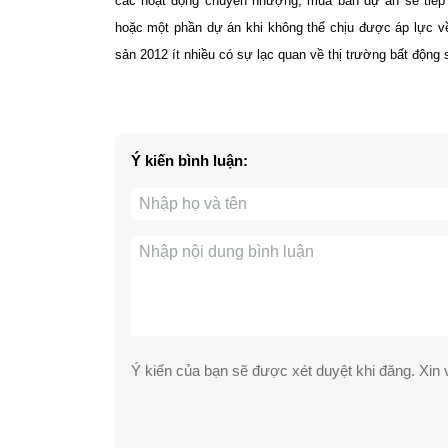
các hoạt động chuyển nhượng, mua bán dự án sẽ tiếp
hoặc một phần dự án khi không thể chịu được áp lực v
sản 2012 ít nhiều có sự lạc quan về thị trường bất động s
Ý kiến bình luận:
Ý kiến của bạn sẽ được xét duyệt khi đăng. Xin v