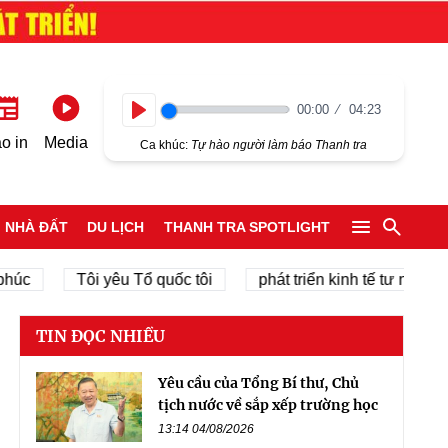
00:00
04:23
Play
o in
Media
Ca khúc:
Tự hào người làm báo Thanh tra
NHÀ ĐẤT
DU LỊCH
THANH TRA SPOTLIGHT
Tôi yêu Tổ quốc tôi
phát triển kinh tế tư nhân
c
TIN ĐỌC NHIỀU
Yêu cầu của Tổng Bí thư, Chủ
tịch nước về sắp xếp trường học
13:14 04/08/2026