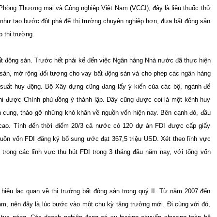
 Phòng Thương mại và Công nghiệp Việt Nam (VCCI), đây là liều thuốc thử
 như tạo bước đột phá để thị trường chuyên nghiệp hơn, đưa bất động sản
o thị trường.
 bất động sản. Trước hết phải kể đến việc Ngân hàng Nhà nước đã thực hiện
g sản, mở rộng đối tượng cho vay bất động sản và cho phép các ngân hàng
 suất huy động. Bộ Xây dựng cũng đang lấy ý kiến của các bộ, ngành để
khi được Chính phủ đồng ý thành lập. Đây cũng được coi là một kênh huy
ồn cung, tháo gỡ những khó khăn về nguồn vốn hiện nay. Bên cạnh đó, đầu
 cao. Tính đến thời điểm 20/3 cả nước có 120 dự án FDI được cấp giấy
uồn vốn FDI đăng ký bổ sung ước đạt 367,5 triệu USD. Xét theo lĩnh vực
trong các lĩnh vực thu hút FDI trong 3 tháng đầu năm nay, với tổng vốn
 hiệu lạc quan về thị trường bất động sản trong quý II. Từ năm 2007 đến
iảm, nên đây là lúc bước vào một chu kỳ tăng trưởng mới. Đi cùng với đó,