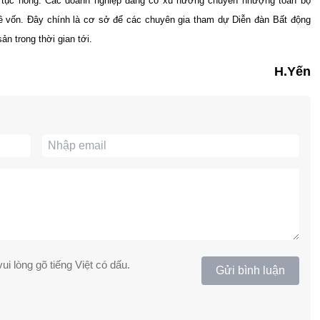
 tục nóng. Các doanh nghiệp đang có xu hướng chuyển nhượng toàn bộ
ề vốn. Đây chính là cơ sở để các chuyên gia tham dự Diễn đàn Bất động
ản trong thời gian tới.
H.Yến
ui lòng gõ tiếng Việt có dấu.
Gửi bình luận