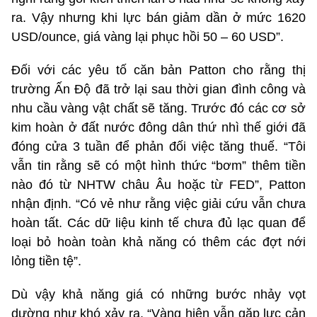
ra. Vậy nhưng khi lực bán giảm dần ở mức 1620
USD/ounce, giá vàng lại phục hồi 50 – 60 USD”.
Đối với các yêu tố căn bản Patton cho rằng thị
trường Ấn Độ đã trở lại sau thời gian đình công và
nhu cầu vàng vật chất sẽ tăng. Trước đó các cơ sở
kim hoàn ở đất nước đông dân thứ nhì thế giới đã
đóng cửa 3 tuần để phản đối việc tăng thuế. “Tôi
vẫn tin rằng sẽ có một hình thức “bơm” thêm tiền
nào đó từ NHTW châu Âu hoặc từ FED”, Patton
nhận định. “Có vẻ như rằng việc giải cứu vẫn chưa
hoàn tất. Các dữ liệu kinh tế chưa đủ lạc quan để
loại bỏ hoàn toàn khả năng có thêm các đợt nới
lỏng tiền tệ”.
Dù vậy khả năng giá có những bước nhảy vọt
dường như khó xảy ra. “Vàng hiện vẫn gặp lực cản