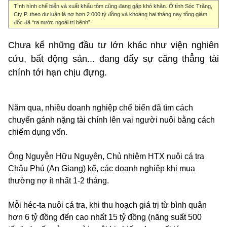
Tình hình chế biến và xuất khẩu tôm cũng đang gặp khó khăn. Ở tỉnh Sóc Trăng,
Cty P. theo dư luận là nợ hơn 2.000 tỷ đồng và khoảng hai tháng nay tổng giám
đốc đã “ra nước ngoài trị bệnh”.
Chưa kể những đầu tư lớn khác như viện nghiên
cứu, bất động sản... đang đẩy sự căng thẳng tài
chính tới hạn chịu đựng.
Năm qua, nhiều doanh nghiệp chế biến đã tìm cách
chuyển gánh nặng tài chính lên vai người nuôi bằng cách
chiếm dụng vốn.
Ông Nguyễn Hữu Nguyên, Chủ nhiệm HTX nuôi cá tra
Châu Phú (An Giang) kể, các doanh nghiệp khi mua
thường nợ ít nhất 1-2 tháng.
Mỗi héc-ta nuôi cá tra, khi thu hoạch giá trị từ bình quân
hơn 6 tỷ đồng đến cao nhất 15 tỷ đồng (năng suất 500