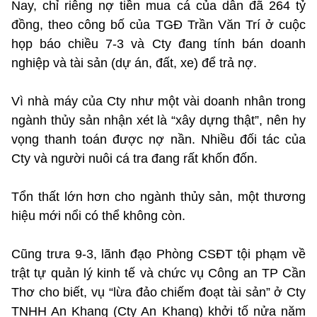
Nay, chỉ riêng nợ tiền mua cá của dân đã 264 tỷ
đồng, theo công bố của TGĐ Trần Văn Trí ở cuộc
họp báo chiều 7-3 và Cty đang tính bán doanh
nghiệp và tài sản (dự án, đất, xe) để trả nợ.
Vì nhà máy của Cty như một vài doanh nhân trong
ngành thủy sản nhận xét là “xây dựng thật”, nên hy
vọng thanh toán được nợ nần. Nhiều đối tác của
Cty và người nuôi cá tra đang rất khốn đốn.
Tổn thất lớn hơn cho ngành thủy sản, một thương
hiệu mới nổi có thể không còn.
Cũng trưa 9-3, lãnh đạo Phòng CSĐT tội phạm về
trật tự quản lý kinh tế và chức vụ Công an TP Cần
Thơ cho biết, vụ “lừa đảo chiếm đoạt tài sản” ở Cty
TNHH An Khang (Cty An Khang) khởi tố nửa năm