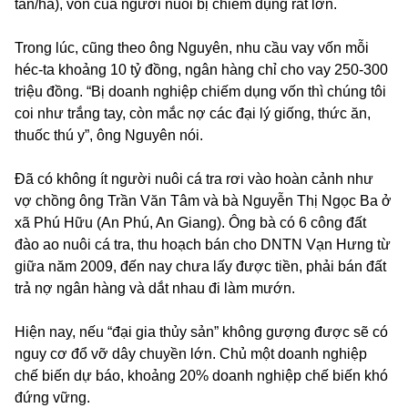
tấn/ha), vốn của người nuôi bị chiếm dụng rất lớn.
Trong lúc, cũng theo ông Nguyên, nhu cầu vay vốn mỗi
héc-ta khoảng 10 tỷ đồng, ngân hàng chỉ cho vay 250-300
triệu đồng. “Bị doanh nghiệp chiếm dụng vốn thì chúng tôi
coi như trắng tay, còn mắc nợ các đại lý giống, thức ăn,
thuốc thú y”, ông Nguyên nói.
Đã có không ít người nuôi cá tra rơi vào hoàn cảnh như
vợ chồng ông Trần Văn Tâm và bà Nguyễn Thị Ngọc Ba ở
xã Phú Hữu (An Phú, An Giang). Ông bà có 6 công đất
đào ao nuôi cá tra, thu hoạch bán cho DNTN Vạn Hưng từ
giữa năm 2009, đến nay chưa lấy được tiền, phải bán đất
trả nợ ngân hàng và dắt nhau đi làm mướn.
Hiện nay, nếu “đại gia thủy sản” không gượng được sẽ có
nguy cơ đổ vỡ dây chuyền lớn. Chủ một doanh nghiệp
chế biến dự báo, khoảng 20% doanh nghiệp chế biến khó
đứng vững.