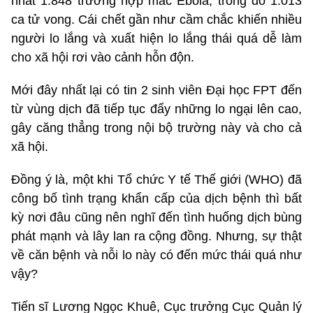
nhất 1.848 trường hợp mắc Ebola, trong đó 1.013
ca tử vong. Cái chết gần như cầm chắc khiến nhiều
người lo lắng và xuất hiện lo lắng thái quá dễ làm
cho xã hội rơi vào cảnh hỗn độn.
Mới đây nhất lại có tin 2 sinh viên Đại học FPT đến
từ vùng dịch đã tiếp tục đẩy những lo ngại lên cao,
gây căng thẳng trong nội bộ trường này và cho cả
xã hội.
Đồng ý là, một khi Tổ chức Y tế Thế giới (WHO) đã
công bố tình trạng khẩn cấp của dịch bệnh thì bất
kỳ nơi đâu cũng nên nghĩ đến tình huống dịch bùng
phát mạnh và lây lan ra cộng đồng. Nhưng, sự thật
về căn bệnh và nỗi lo này có đến mức thái quá như
vậy?
Tiến sĩ Lương Ngọc Khuê, Cục trưởng Cục Quản lý