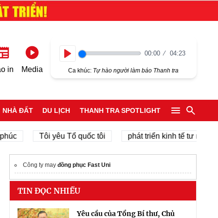
00:00
04:23
Play
o in
Media
Ca khúc:
Tự hào người làm báo Thanh tra
NHÀ ĐẤT
DU LỊCH
THANH TRA SPOTLIGHT
Tôi yêu Tổ quốc tôi
phát triển kinh tế tư nhân
Công ty may
đồng phục Fast Uni
TIN ĐỌC NHIỀU
Yêu cầu của Tổng Bí thư, Chủ