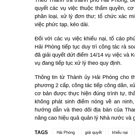
Theo Thanh tra thành phố Hải Phòng, b
quyết các vụ việc thuộc thẩm quyền, c
phân loại, xử lý đơn thư; tổ chức xác m
việc phức tạp, kéo dài.
Đối với các vụ việc khiếu nại, tố cáo p
Hải Phòng tiếp tục duy trì công tác rà 
đã giải quyết dứt điểm 14/14 vụ việc và
vụ đang tiếp tục xử lý theo quy định.
Thông tin từ Thành ủy Hải Phòng cho t
phương 2 cấp, công tác tiếp công dân, xử 
cơ bản được thực hiện đúng trình tự, th
không phát sinh điểm nóng về an ninh, 
hướng dẫn và theo dõi địa bàn của Than
nâng cao hiệu quả quản lý Nhà nước và gi
TAGS
Hải Phòng
giải quyết
khiếu nại