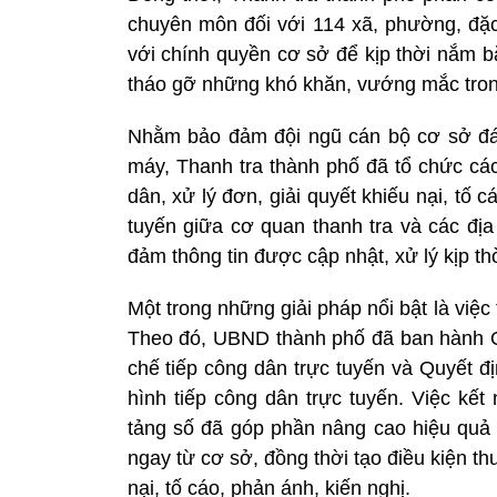
chuyên môn đối với 114 xã, phường, đặc 
với chính quyền cơ sở để kịp thời nắm bắ
tháo gỡ những khó khăn, vướng mắc trong
Nhằm bảo đảm đội ngũ cán bộ cơ sở đá
máy, Thanh tra thành phố đã tổ chức các
dân, xử lý đơn, giải quyết khiếu nại, tố c
tuyến giữa cơ quan thanh tra và các đị
đảm thông tin được cập nhật, xử lý kịp thờ
Một trong những giải pháp nổi bật là việc
Theo đó, UBND thành phố đã ban hành 
chế tiếp công dân trực tuyến và Quyết 
hình tiếp công dân trực tuyến. Việc kế
tảng số đã góp phần nâng cao hiệu quả ti
ngay từ cơ sở, đồng thời tạo điều kiện t
nại, tố cáo, phản ánh, kiến nghị.