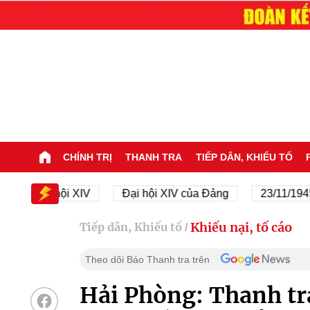
CHÍNH TRỊ
THANH TRA
TIẾP DÂN, KHIẾU TỐ
Đại hội XIV
Đại hội XIV của Đảng
23/11/1945 - 2
Khiếu nại, tố cáo
Tiếp dân, Khiếu tố
/
Theo dõi Báo Thanh tra trên
Hải Phòng: Thanh tra