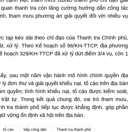
ên cạnh việc tham mưu UBND thành phố chỉ đạo giải
ơ quan thanh tra còn tăng cường hướng dẫn công tác
inh, tham mưu phương án giải quyết đối với nhiều vụ
hức tạp kéo dài theo chỉ đạo của Thanh tra Chính phủ,
soát, xử lý. Theo Kế hoạch số 96/KH-TTCP, địa phương
 Kế hoạch 329/KH-TTCP đã xử lý dứt điểm 3/4 vụ, còn 1
hấy, sau một năm vận hành mô hình chính quyền địa
lý đơn thư và giải quyết khiếu nại, tố cáo trên địa bàn
ẩm quyền; tình hình khiếu nại, tố cáo được kiểm soát,
trật tự. Trong kết quả chung đó, vai trò tham mưu,
h tra thành phố tiếp tục được khẳng định, góp phần
ữ vững ổn định xã hội trên địa bàn.
tố cáo
tiếp công dân
Thanh tra thành phố