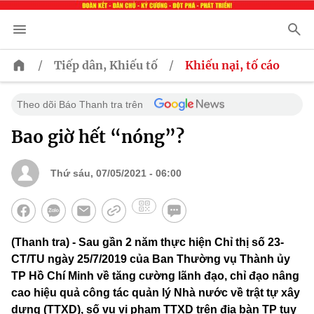
/
/
Tiếp dân, Khiếu tố
Khiếu nại, tố cáo
Theo dõi Báo Thanh tra trên
Bao giờ hết “nóng”?
Thứ sáu, 07/05/2021 - 06:00
(Thanh tra) - Sau gần 2 năm thực hiện Chỉ thị số 23-
CT/TU ngày 25/7/2019 của Ban Thường vụ Thành ủy
TP Hồ Chí Minh về tăng cường lãnh đạo, chỉ đạo nâng
cao hiệu quả công tác quản lý Nhà nước về trật tự xây
dựng (TTXD), số vụ vi phạm TTXD trên địa bàn TP tuy