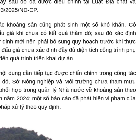
ày sau đó đã được điều chỉnh tại Luật Địa chất và
93/2025/NĐ-CP.
hác khoáng sản cũng phát sinh một số khó khăn. Có
 giá khi chưa có kết quả thăm dò; sau đó xác định
 định mới nên phải bổ sung quy hoạch trước khi thực
c đấu giá chưa xác định đầy đủ diện tích công trình phụ
ến quá trình triển khai dự án.
nội dung cần tiếp tục được chấn chỉnh trong công tác
g đó, Sở Nông nghiệp và Môi trường chưa tham mưu
phối hợp trong quản lý Nhà nước về khoáng sản theo
n năm 2024; một số báo cáo đã phát hiện vi phạm của
áp xử lý theo quy định.