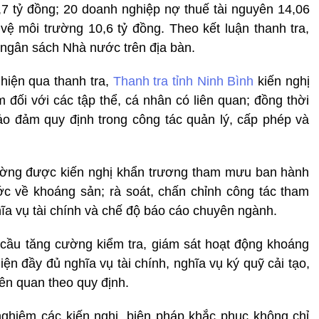
0,7 tỷ đồng; 20 doanh nghiệp nợ thuế tài nguyên 14,06
ệ môi trường 10,6 tỷ đồng. Theo kết luận thanh tra,
 ngân sách Nhà nước trên địa bàn.
hiện qua thanh tra,
Thanh tra tỉnh Ninh Bình
kiến nghị
 đối với các tập thể, cá nhân có liên quan; đồng thời
ảo đảm quy định trong công tác quản lý, cấp phép và
ường được kiến nghị khẩn trương tham mưu ban hành
c về khoáng sản; rà soát, chấn chỉnh công tác tham
a vụ tài chính và chế độ báo cáo chuyên ngành.
ầu tăng cường kiểm tra, giám sát hoạt động khoáng
ện đầy đủ nghĩa vụ tài chính, nghĩa vụ ký quỹ cải tạo,
iên quan theo quy định.
 nghiêm các kiến nghị, biện pháp khắc phục không chỉ