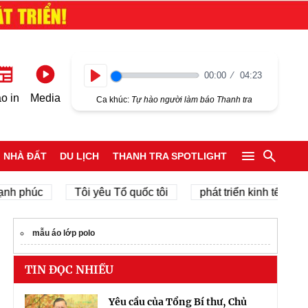
00:00
04:23
Play
o in
Media
Ca khúc:
Tự hào người làm báo Thanh tra
NHÀ ĐẤT
DU LỊCH
THANH TRA SPOTLIGHT
phúc
Tôi yêu Tổ quốc tôi
phát triển kinh tế tư nhân
mẫu áo lớp polo
TIN ĐỌC NHIỀU
Yêu cầu của Tổng Bí thư, Chủ