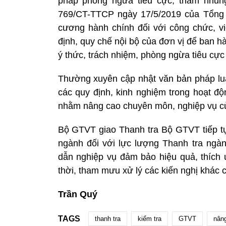
pháp phòng ngừa tiêu cực, tham nhũng
769/CT-TTCP ngày 17/5/2019 của Tổng T
cương hành chính đối với công chức, vi
định, quy chế nội bộ của đơn vị để ban h
ý thức, trách nhiệm, phòng ngừa tiêu cực 
Thường xuyên cập nhật văn bản pháp luậ
các quy định, kinh nghiệm trong hoạt độ
nhằm nâng cao chuyên môn, nghiệp vụ của
Bộ GTVT giao Thanh tra Bộ GTVT tiếp t
ngành đối với lực lượng Thanh tra ng
dẫn nghiệp vụ đảm bảo hiệu quả, thích ứ
thời, tham mưu xử lý các kiến nghị khác
Trần Quý
TAGS
thanh tra
kiểm tra
GTVT
nân