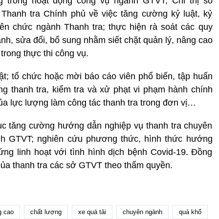
 trong hoạt động công vụ ngành GTVT, Chỉ thị số
hanh tra Chính phủ về việc tăng cường kỷ luật, kỷ
ên chức ngành Thanh tra; thực hiện rà soát các quy
ành, sửa đổi, bổ sung nhằm siết chặt quản lý, nâng cao
trong thực thi công vụ.
t; tổ chức hoặc mời báo cáo viên phổ biến, tập huấn
ng thanh tra, kiểm tra và xử phạt vi phạm hành chính
 lực lượng làm công tác thanh tra trong đơn vị…
ục tăng cường hướng dẫn nghiệp vụ thanh tra chuyên
ành GTVT; nghiên cứu phương thức, hình thức hướng
ng linh hoạt với tình hình dịch bệnh Covid-19. Đồng
 của thanh tra các sở GTVT theo thẩm quyền.
g cao
chất lượng
xe quá tải
chuyên ngành
quá khổ