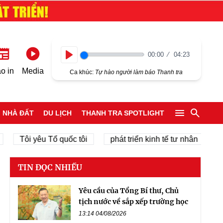
00:00
04:23
Play
o in
Media
Ca khúc:
Tự hào người làm báo Thanh tra
NHÀ ĐẤT
DU LỊCH
THANH TRA SPOTLIGHT
Tôi yêu Tổ quốc tôi
phát triển kinh tế tư nhân
chính
TIN ĐỌC NHIỀU
Yêu cầu của Tổng Bí thư, Chủ
tịch nước về sắp xếp trường học
13:14 04/08/2026