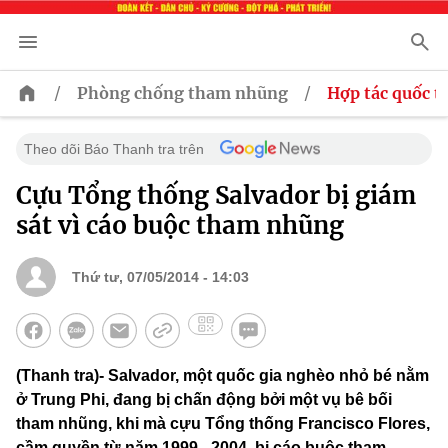
/
/
Phòng chống tham nhũng
Hợp tác quốc t
Theo dõi Báo Thanh tra trên
Cựu Tổng thống Salvador bị giám
sát vì cáo buộc tham nhũng
Thứ tư, 07/05/2014 - 14:03
(Thanh tra)- Salvador, một quốc gia nghèo nhỏ bé nằm
ở Trung Phi, đang bị chấn động bởi một vụ bê bối
tham nhũng, khi mà cựu Tổng thống Francisco Flores,
cầm quyền từ năm 1999 - 2004, bị cáo buộc tham