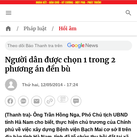
/
/
Pháp luật
Hồi âm
Theo dõi Báo Thanh tra trên
Người dân được chọn 1 trong 2
phương án đền bù
Thứ hai, 12/05/2014 - 17:24
(Thanh tra)- Ông Trần Hồng Nga, Phó Chủ tịch UBND
tỉnh Hà Nam cho biết, thực hiện chủ trương của Chính
phủ về việc xây dựng Bệnh viện Bạch Mai cơ sở II trên
địa bàn tỉnh Hà Nam, tỉnh đã tổ chức thu hồi đất tại xã