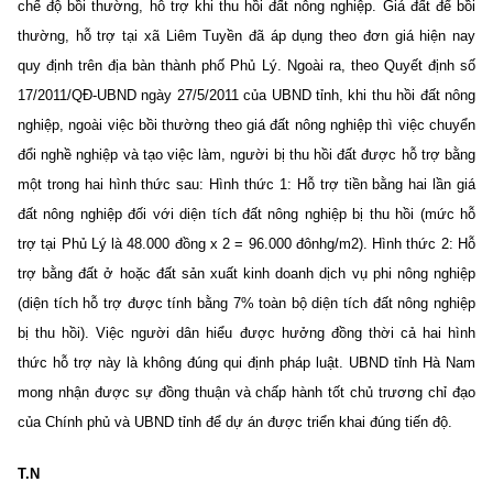
chế độ bồi thường, hỗ trợ khi thu hồi đất nông nghiệp. Giá đất để bồi
thường, hỗ trợ tại xã Liêm Tuyền đã áp dụng theo đơn giá hiện nay
quy định trên địa bàn thành phố Phủ Lý. Ngoài ra, theo Quyết định số
17/2011/QĐ-UBND ngày 27/5/2011 của UBND tỉnh, khi thu hồi đất nông
nghiệp, ngoài việc bồi thường theo giá đất nông nghiệp thì việc chuyển
đổi nghề nghiệp và tạo việc làm, người bị thu hồi đất được hỗ trợ bằng
một trong hai hình thức sau: Hình thức 1: Hỗ trợ tiền bằng hai lần giá
đất nông nghiệp đối với diện tích đất nông nghiệp bị thu hồi (mức hỗ
trợ tại Phủ Lý là 48.000 đồng x 2 = 96.000 đônhg/m2). Hình thức 2: Hỗ
trợ bằng đất ở hoặc đất sản xuất kinh doanh dịch vụ phi nông nghiệp
(diện tích hỗ trợ được tính bằng 7% toàn bộ diện tích đất nông nghiệp
bị thu hồi). Việc người dân hiểu được hưởng đồng thời cả hai hình
thức hỗ trợ này là không đúng qui định pháp luật. UBND tỉnh Hà Nam
mong nhận được sự đồng thuận và chấp hành tốt chủ trương chỉ đạo
của Chính phủ và UBND tỉnh để dự án được triển khai đúng tiến độ.
T.N