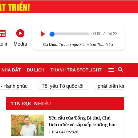
00:00
04:23
Play
o in
Media
Ca khúc:
Tự hào người làm báo Thanh tra
NHÀ ĐẤT
DU LỊCH
THANH TRA SPOTLIGHT
h phúc
Tôi yêu Tổ quốc tôi
phát triển kinh tế tư nhân
TIN ĐỌC NHIỀU
Yêu cầu của Tổng Bí thư, Chủ
tịch nước về sắp xếp trường học
13:14 04/08/2026