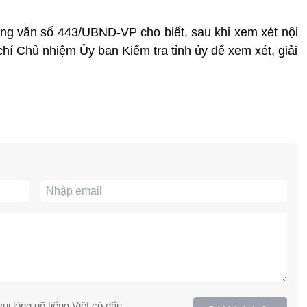
g văn số 443/UBND-VP cho biết, sau khi xem xét nội
hí Chủ nhiệm Ủy ban Kiểm tra tỉnh ủy để xem xét, giải
ui lòng gõ tiếng Việt có dấu.