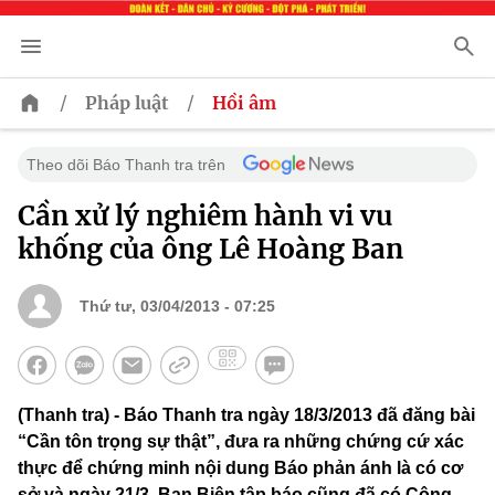
/
/
Pháp luật
Hồi âm
Theo dõi Báo Thanh tra trên
Cần xử lý nghiêm hành vi vu
khống của ông Lê Hoàng Ban
Thứ tư, 03/04/2013 - 07:25
(Thanh tra) - Báo Thanh tra ngày 18/3/2013 đã đăng bài
“Cần tôn trọng sự thật”, đưa ra những chứng cứ xác
thực để chứng minh nội dung Báo phản ánh là có cơ
sở và ngày 21/3, Ban Biên tập báo cũng đã có Công