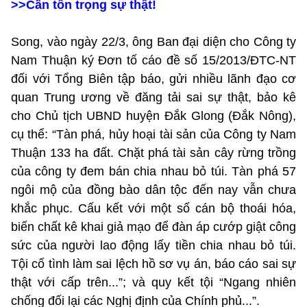
>>Cần tôn trọng sự thật!
Song, vào ngày 22/3, ông Ban đại diện cho Công ty
Nam Thuận ký Đơn tố cáo đề số 15/2013/ĐTC-NT
đối với Tổng Biên tập báo, gửi nhiều lãnh đạo cơ
quan Trung ương về đăng tải sai sự thật, bảo kê
cho Chủ tịch UBND huyện Đắk Glong (Đắk Nông),
cụ thể: “Tàn phá, hủy hoại tài sản của Công ty Nam
Thuận 133 ha đất. Chặt phá tài sản cây rừng trồng
của công ty đem bán chia nhau bỏ túi. Tàn phá 57
ngôi mộ của đồng bào dân tộc đến nay vẫn chưa
khắc phục. Cấu kết với một số cán bộ thoái hóa,
biến chất kê khai giả mạo để đàn áp cướp giật công
sức của người lao động lấy tiền chia nhau bỏ túi.
Tội cố tình làm sai lệch hồ sơ vụ án, báo cáo sai sự
thật với cấp trên...”; và quy kết tội “Ngang nhiên
chống đối lại các Nghị định của Chính phủ...”.