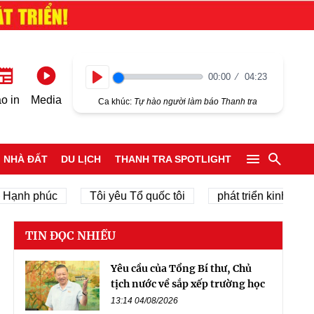
00:00
04:23
Play
o in
Media
Ca khúc:
Tự hào người làm báo Thanh tra
NHÀ ĐẤT
DU LỊCH
THANH TRA SPOTLIGHT
nh phúc
Tôi yêu Tổ quốc tôi
phát triển kinh tế tư nhâ
TIN ĐỌC NHIỀU
Yêu cầu của Tổng Bí thư, Chủ
tịch nước về sắp xếp trường học
13:14 04/08/2026