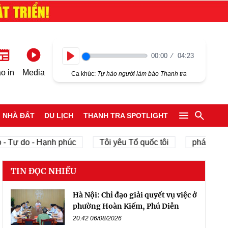
00:00
04:23
Play
o in
Media
Ca khúc:
Tự hào người làm báo Thanh tra
NHÀ ĐẤT
DU LỊCH
THANH TRA SPOTLIGHT
ự do - Hạnh phúc
Tôi yêu Tổ quốc tôi
phát triển kinh
TIN ĐỌC NHIỀU
Hà Nội: Chỉ đạo giải quyết vụ việc ở
phường Hoàn Kiếm, Phú Diễn
20:42 06/08/2026