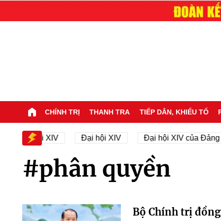
CHÍNH TRỊ
THANH TRA
TIẾP DÂN, KHIẾU TỐ
 Đại hội XIV
Đại hội XIV
Đại hội XIV của Đảng
#phân quyền
Bộ Chính trị đồng