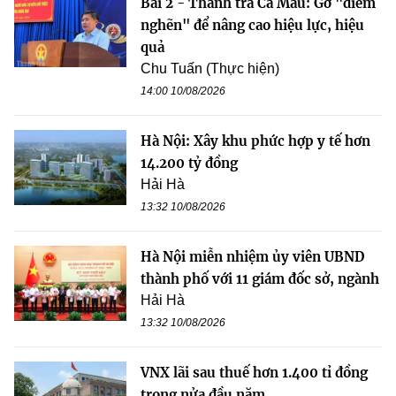
Bài 2 - Thanh tra Cà Mau: Gỡ "điểm
nghẽn" để nâng cao hiệu lực, hiệu
quả
Chu Tuấn (Thực hiện)
14:00 10/08/2026
Hà Nội: Xây khu phức hợp y tế hơn
14.200 tỷ đồng
Hải Hà
13:32 10/08/2026
Hà Nội miễn nhiệm ủy viên UBND
thành phố với 11 giám đốc sở, ngành
Hải Hà
13:32 10/08/2026
VNX lãi sau thuế hơn 1.400 tỉ đồng
trong nửa đầu năm