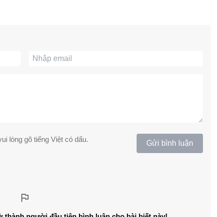
ui lòng gõ tiếng Việt có dấu.
Gửi bình luận
ở thành người đầu tiên bình luận cho bài biết này!