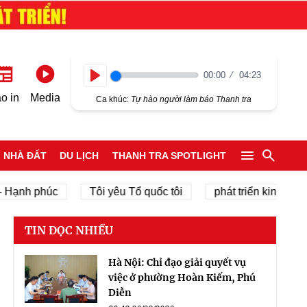
00:00
04:23
Play
o in
Media
Ca khúc:
Tự hào người làm báo Thanh tra
NHÀ ĐẤT
DU LỊCH
THANH TRA SPOTLIGHT
 phúc
Tôi yêu Tổ quốc tôi
phát triển kinh tế tư nhân
TIN ĐỌC NHIỀU
Hà Nội: Chỉ đạo giải quyết vụ
việc ở phường Hoàn Kiếm, Phú
Diễn