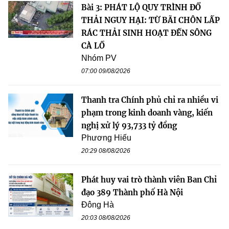
Bài 3: PHÁT LỘ QUY TRÌNH ĐỔ
THẢI NGUY HẠI: TỪ BÃI CHÔN LẤP
RÁC THẢI SINH HOẠT ĐẾN SÔNG
CÀ LỒ
Nhóm PV
07:00 09/08/2026
Thanh tra Chính phủ chỉ ra nhiều vi
phạm trong kinh doanh vàng, kiến
nghị xử lý 93,733 tỷ đồng
Phương Hiếu
20:29 08/08/2026
Phát huy vai trò thành viên Ban Chỉ
đạo 389 Thành phố Hà Nội
Đông Hà
20:03 08/08/2026