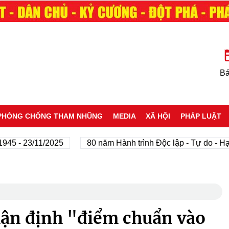
Bá
PHÒNG CHỐNG THAM NHŨNG
MEDIA
XÃ HỘI
PHÁP LUẬT
- 23/11/2025
80 năm Hành trình Độc lập - Tự do - Hạnh p
ận định "điểm chuẩn vào