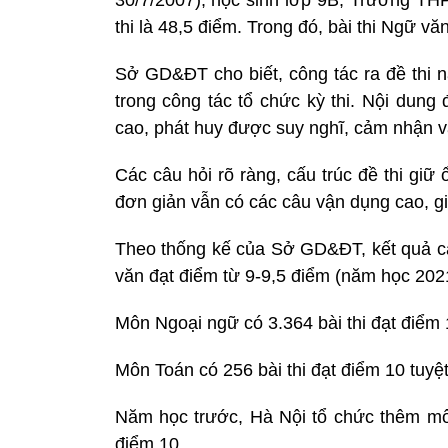
30/7/2007), học sinh lớp 9B, Trường TH
thi là 48,5 điểm. Trong đó, bài thi Ngữ v
Sở GD&ĐT cho biết, công tác ra đề thi n
trong công tác tổ chức kỳ thi. Nội dung
cao, phát huy được suy nghĩ, cảm nhận v
Các câu hỏi rõ ràng, cấu trúc đề thi gi
đơn giản vẫn có các câu vận dụng cao, giúp
Theo thống kế của Sở GD&ĐT, kết quả các 
văn đạt điểm từ 9-9,5 điểm (năm học 2021
Môn Ngoại ngữ có 3.364 bài thi đạt điểm 1
Môn Toán có 256 bài thi đạt điểm 10 tuyệt 
Năm học trước, Hà Nội tổ chức thêm môn 
điểm 10.