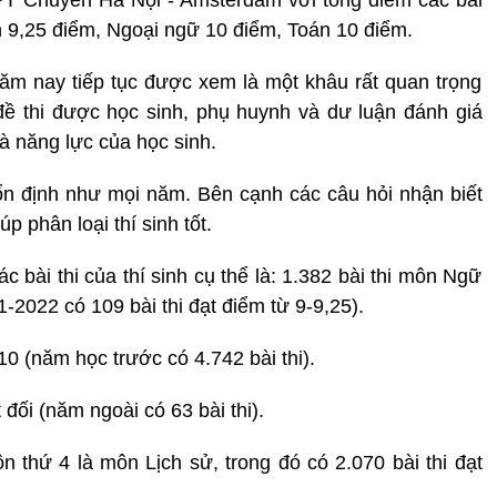
PT Chuyên Hà Nội - Amsterdam với tổng điểm các bài
ăn 9,25 điểm, Ngoại ngữ 10 điểm, Toán 10 điểm.
ăm nay tiếp tục được xem là một khâu rất quan trọng
 đề thi được học sinh, phụ huynh và dư luận đánh giá
à năng lực của học sinh.
ữ ổn định như mọi năm. Bên cạnh các câu hỏi nhận biết
 phân loại thí sinh tốt.
bài thi của thí sinh cụ thể là: 1.382 bài thi môn Ngữ
-2022 có 109 bài thi đạt điểm từ 9-9,25).
0 (năm học trước có 4.742 bài thi).
đối (năm ngoài có 63 bài thi).
thứ 4 là môn Lịch sử, trong đó có 2.070 bài thi đạt