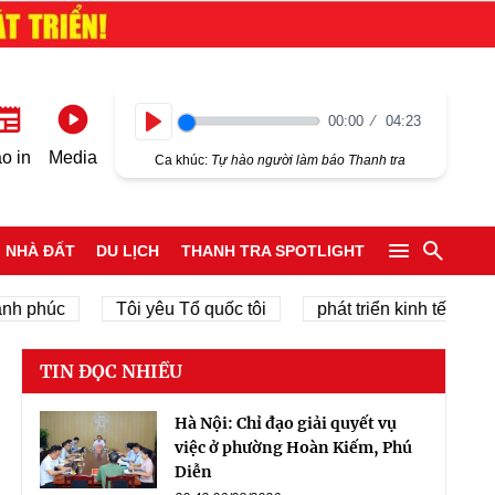
00:00
04:23
Play
o in
Media
Ca khúc:
Tự hào người làm báo Thanh tra
NHÀ ĐẤT
DU LỊCH
THANH TRA SPOTLIGHT
húc
Tôi yêu Tổ quốc tôi
phát triển kinh tế tư nhân
TIN ĐỌC NHIỀU
Hà Nội: Chỉ đạo giải quyết vụ
việc ở phường Hoàn Kiếm, Phú
Diễn