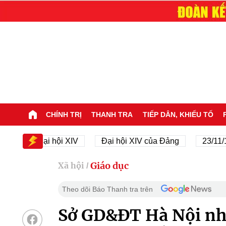
CHÍNH TRỊ
THANH TRA
TIẾP DÂN, KHIẾU TỐ
Đại hội XIV
Đại hội XIV của Đảng
23/11/1945 
Giáo dục
Xã hội
/
Theo dõi Báo Thanh tra trên
Sở GD&ĐT Hà Nội nh