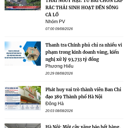
THẢI NGUY HẠI: TỪ BÃI CHÔN LẤP
RÁC THẢI SINH HOẠT ĐẾN SÔNG
CÀ LỒ
Nhóm PV
07:00 09/08/2026
Thanh tra Chính phủ chỉ ra nhiều vi
phạm trong kinh doanh vàng, kiến
nghị xử lý 93,733 tỷ đồng
Phương Hiếu
20:29 08/08/2026
Phát huy vai trò thành viên Ban Chỉ
đạo 389 Thành phố Hà Nội
Đông Hà
20:03 08/08/2026
Hà Nội: Một cây xăng báo hết hàng,